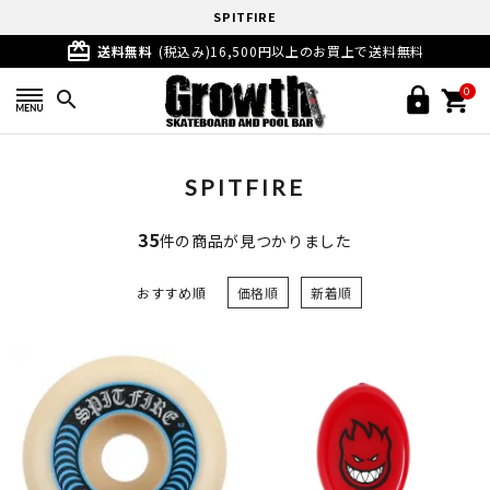
SPITFIRE
card_giftcard
送料無料
(税込み)16,500円以上のお買上で送料無料
0
search
SPITFIRE
35
件の商品が見つかりました
おすすめ順
価格順
新着順