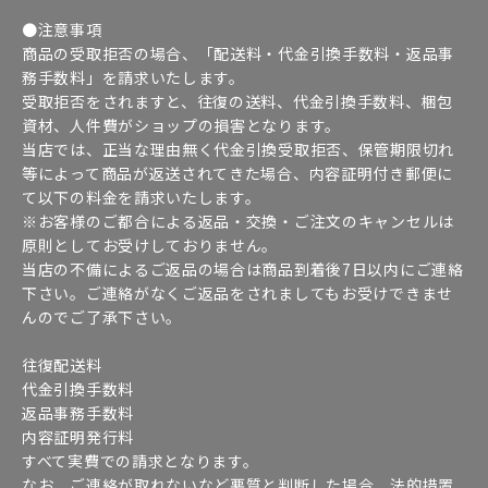
●注意事項
商品の受取拒否の場合、「配送料・代金引換手数料・返品事
務手数料」を請求いたします。
受取拒否をされますと、往復の送料、代金引換手数料、梱包
資材、人件費がショップの損害となります。
当店では、正当な理由無く代金引換受取拒否、保管期限切れ
等によって商品が返送されてきた場合、内容証明付き郵便に
て以下の料金を請求いたします。
※お客様のご都合による返品・交換・ご注文のキャンセルは
原則としてお受けしておりません。
当店の不備によるご返品の場合は商品到着後7日以内にご連絡
下さい。ご連絡がなくご返品をされましてもお受けできませ
んのでご了承下さい。
往復配送料
代金引換手数料
返品事務手数料
内容証明発行料
すべて実費での請求となります。
なお、ご連絡が取れないなど悪質と判断した場合、法的措置