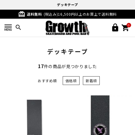
デッキテープ
card_giftcard
送料無料
(税込み)16,500円以上のお買上で送料無料
0
search
デッキテープ
17
件の商品が見つかりました
おすすめ順
価格順
新着順