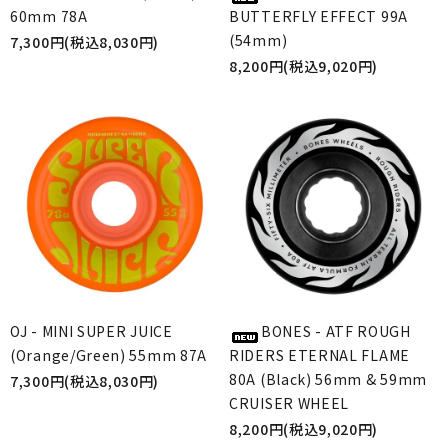
60mm 78A
BUTTERFLY EFFECT 99A
(54mm)
7,300円(税込8,030円)
8,200円(税込9,020円)
OJ - MINI SUPER JUICE
BONES - ATF ROUGH
(Orange/Green) 55mm 87A
RIDERS ETERNAL FLAME
80A (Black) 56mm & 59mm
7,300円(税込8,030円)
CRUISER WHEEL
8,200円(税込9,020円)