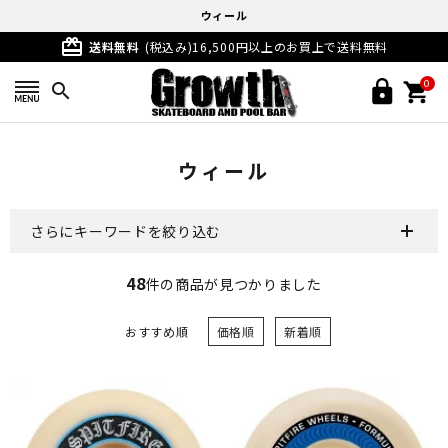
ウィール
card_giftcard
送料無料
(税込み)16,500円以上のお買上で送料無料
0
search
ウィール
さらにキーワードを絞り込む
48
件の商品が見つかりました
おすすめ順
価格順
新着順