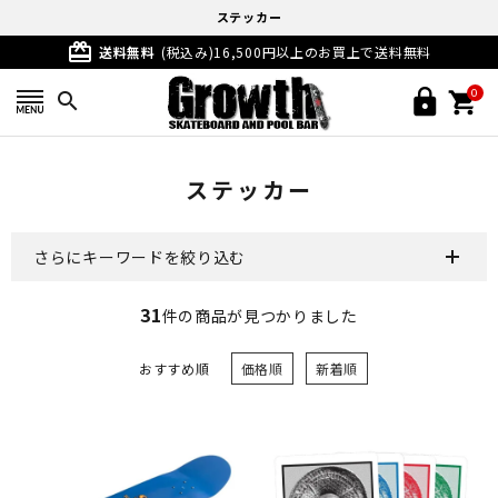
ステッカー
card_giftcard
送料無料
(税込み)16,500円以上のお買上で送料無料
0
search
ステッカー
さらにキーワードを絞り込む
31
件の商品が見つかりました
おすすめ順
価格順
新着順