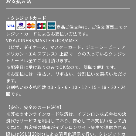
お支払方法
・クレジットカード
商品ご注文時に、ご注文画面上でク
レジットカードによるお支払い方法です。
VISA/DINERS/MASTER/JCB/AMEX
（ビザ，ダイナース，マスターカード，ジェーシービー，ア
メリカン・エキスプレス）上記マークの入っているクレジッ
トカードは全てご利用頂けます。
※配達日に受け取りのみでOKなので、簡単で便利です。
※お支払には一括払い、リボ払い、分割払いを選択いただけ
ます。
分割払いの支払回数は3・5・6・10・12・15・18・20・24
回です。
【安心、安全のカード決済】
※弊社のオンラインカード決済は、イプシロン株式会社の決
済代行サービスを利用しており、安心してお支払いをして頂
く為に、お客様の情報がイプシロンサイト経由で送信される
際にはSSL(128bit)による暗号化通信で行い、クレジットカ