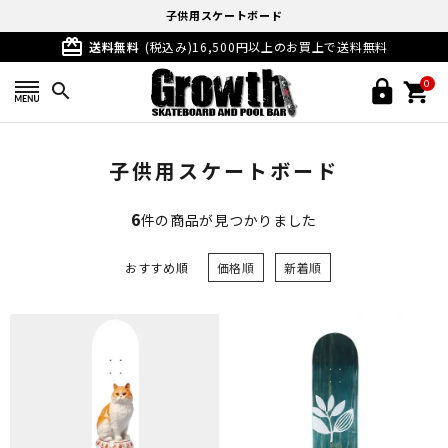
子供用スケートボード
card_giftcard
送料無料
(税込み)16,500円以上のお買上で送料無料
0
search
子供用スケートボード
6
件の商品が見つかりました
おすすめ順
価格順
新着順