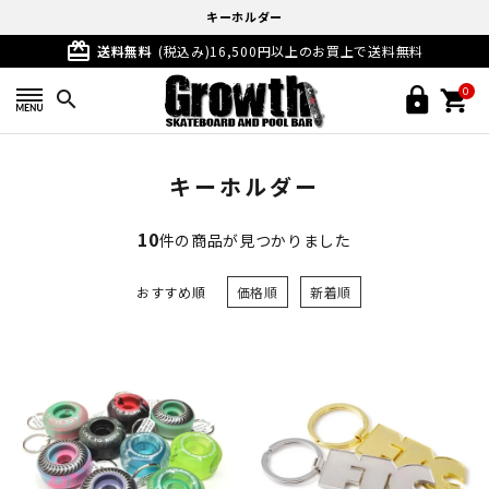
キーホルダー
card_giftcard
送料無料
(税込み)16,500円以上のお買上で送料無料
0
search
キーホルダー
10
件の商品が見つかりました
おすすめ順
価格順
新着順