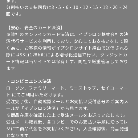
ます。
分割払いの支払回数は3・5・6・10・12・15・18・20・24
回です。
【安心、安全のカード決済】
※弊社のオンラインカード決済は、イプシロン株式会社の決
済代行サービスを利用しており、安心してお支払いをして頂
く為に、お客様の情報がイプシロンサイト経由で送信される
際にはSSL(128bit)による暗号化通信で行い、クレジットカ
ード情報は当サイトでは保有せず、同社で厳重管理しており
ます。
・コンビニエンス決済
ローソン、ファミリーマート、ミニストップ、セイコーマー
ト にてご利用いただけます。
受注完了後、自動確認メールとお支払い受付番号のご案内メ
ールが「イプシロン決済」から届きます。
※商品在庫を確認した上で受注メールをお送りいたします。
受注メール確認後、各コンビニでのお支払い手順に沿ってレ
ジにて商品代金をお支払いください。入金確認後、商品発送
となります。