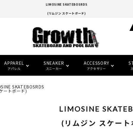
LIMOSINE SKATEBOSRDS
(リムジン スケートボード)
APPAREL
SNEAKER
ACCESSORY
S
アパレル
スニーカー
アクセサリー
OSINE SKATEBOSRDS
スケートボード)
adidas skatebording
スケートボードデッキ
ウォレット/ポーチ
EAZY MISS
HOCKEY
Tシャツ
CONVERSE SKATE
バンダナ/タオル
トラック
トップス
FTC
FTC
(イージー・ミス)
(エフティーシー)
LIMOSINE SKATE
パーツ・その他
ソックス
NIKE SB
パンツ
SPITFIRE
LAST RESORT AB
グローブ/マフラー
デッキテープ
キャップ
HARD BODY
FUCKING AWESOME
(リムジン スケート
(ハードボディ)
(ファッキンオーサム)