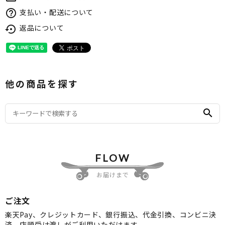
支払い・配送について
help_outline
返品について
settings_backup_restore
他の商品を探す
search
FLOW
お届けまで
ご注文
楽天Pay、クレジットカード、銀行振込、代金引換、コンビニ決
済、店頭受け渡しがご利用いただけます。