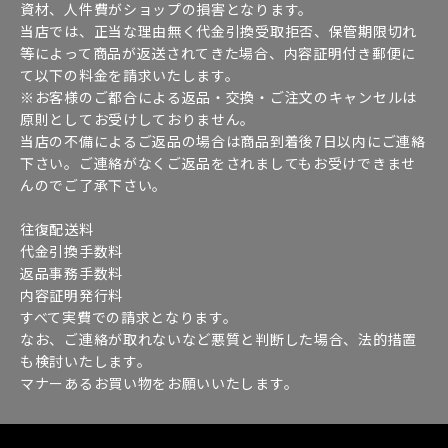
資材、人件費がショップの損害となります。
当店では、正当な理由無く代金引換受取拒否、保管期限切れ
等によって商品が返送されてきた場合、内容証明付き郵便に
て以下の料金を請求いたします。
※お客様のご都合による返品・交換・ご注文のキャンセルは
原則としてお受けしておりません。
当店の不備によるご返品の場合は商品到着後7日以内にご連絡
下さい。ご連絡がなくご返品をされましてもお受けできませ
んのでご了承下さい。
往復配送料
代金引換手数料
返品事務手数料
内容証明発行料
すべて実費での請求となります。
なお、ご連絡が取れないなど悪質と判断した場合、法的措置
も検討いたします。
マナーあるお買い物をお願いいたします。