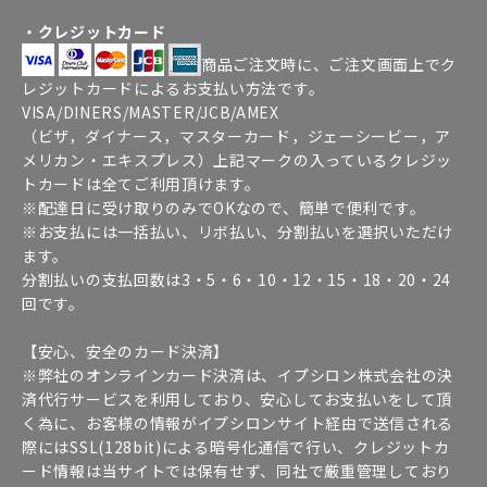
・クレジットカード
商品ご注文時に、ご注文画面上でク
レジットカードによるお支払い方法です。
VISA/DINERS/MASTER/JCB/AMEX
（ビザ，ダイナース，マスターカード，ジェーシービー，ア
メリカン・エキスプレス）上記マークの入っているクレジッ
トカードは全てご利用頂けます。
※配達日に受け取りのみでOKなので、簡単で便利です。
※お支払には一括払い、リボ払い、分割払いを選択いただけ
ます。
分割払いの支払回数は3・5・6・10・12・15・18・20・24
回です。
【安心、安全のカード決済】
※弊社のオンラインカード決済は、イプシロン株式会社の決
済代行サービスを利用しており、安心してお支払いをして頂
く為に、お客様の情報がイプシロンサイト経由で送信される
際にはSSL(128bit)による暗号化通信で行い、クレジットカ
ード情報は当サイトでは保有せず、同社で厳重管理しており