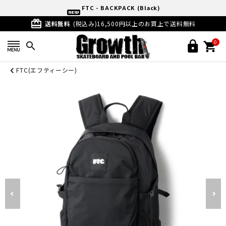
FTC - BACKPACK (Black)
card_giftcard
送料無料
(税込み)16,500円以上のお買上で送料無料
0
search
FTC(エフティーシー)