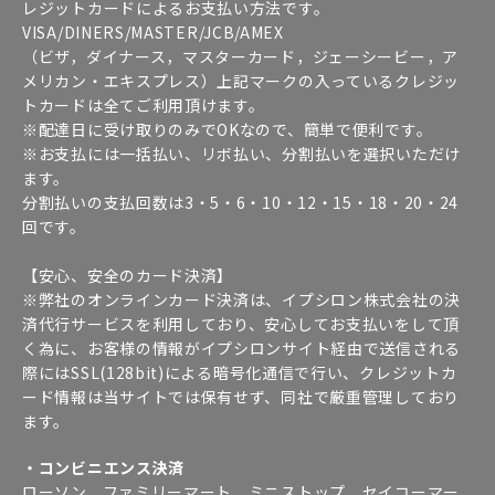
レジットカードによるお支払い方法です。
VISA/DINERS/MASTER/JCB/AMEX
（ビザ，ダイナース，マスターカード，ジェーシービー，ア
メリカン・エキスプレス）上記マークの入っているクレジッ
トカードは全てご利用頂けます。
※配達日に受け取りのみでOKなので、簡単で便利です。
※お支払には一括払い、リボ払い、分割払いを選択いただけ
ます。
分割払いの支払回数は3・5・6・10・12・15・18・20・24
回です。
【安心、安全のカード決済】
※弊社のオンラインカード決済は、イプシロン株式会社の決
済代行サービスを利用しており、安心してお支払いをして頂
く為に、お客様の情報がイプシロンサイト経由で送信される
際にはSSL(128bit)による暗号化通信で行い、クレジットカ
ード情報は当サイトでは保有せず、同社で厳重管理しており
ます。
・コンビニエンス決済
ローソン、ファミリーマート、ミニストップ、セイコーマー