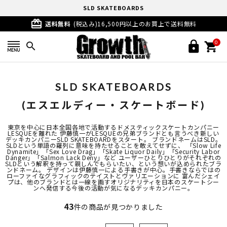
SLD SKATEBOARDS
card_giftcard
(エスエルディー・スケートボード)
送料無料
(税込み)16,500円以上のお買上で送料無料
0
search
SLD SKATEBOARDS
(エスエルディー・スケートボード)
東京を中心に日本全国各地で活動するドメスティックスケートカンパニー
LESQUEを離れた 伊藤慎一がLESQUEの兄弟ブランドとも言うべき新しい
デッキカンパニーSLD SKATEBOARDをスタート。 ブランドネームはSLD。
SLDという単語の羅列に意味を持たせることを敢えてせずに、 「Slow Life
Dynamite」「Sex Love Drag」「Skate Liquor Daily」「Security Labor
Danger」「Salmon Lack Deny」など ユーザーひとりひとりがそれぞれの
SLDという解釈を持って親しんでもらいたい、という想いが込められたブラ
ンドネーム。 デザインは伊藤慎一による手書きが中心。手書きならではの
ローファイなグラフィックのテイストとヴァリエーションに 富んだシェイ
プは、他のブランドとは一線を画すオリジナリティを日本のスケートシー
ンへ発信する今後の活動が気になるデッキカンパニー。
43
件の商品が見つかりました