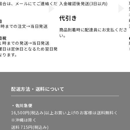
場合は、メールにてご連絡くだ
入金確認後発送(3日以内)
。
代引き
日
3時までの注文→当日発送
商品到着時に配達員にお支払くださ
い。
日祝
１時までの発送→当日発送
曜日は定休日となるため翌日発
なります。
配送方法・送料について
・佐川急便
16,500円(税込み)以上お買い上げのお客様は送料無料く
※沖縄は除く
送料 715円(税込み)