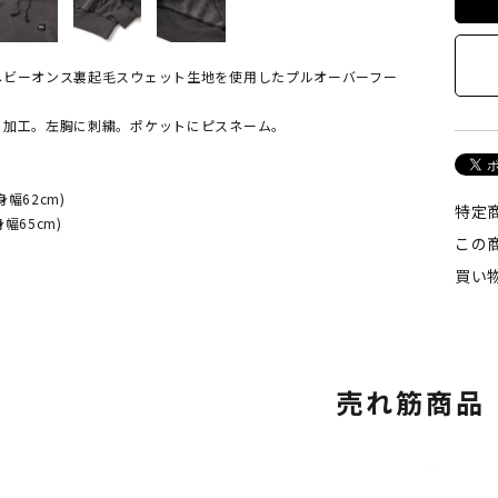
ヘビーオンス裏起毛スウェット生地を使用したプルオーバーフー
イ加工。左胸に刺繍。ポケットにピスネーム。
身幅62cm)
特定
身幅65cm)
この
買い
売れ筋商品