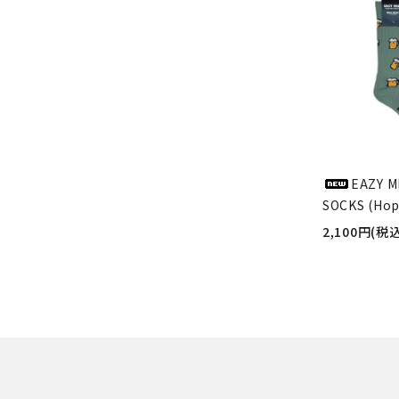
EAZY M
SOCKS (Hop
2,100円(税込