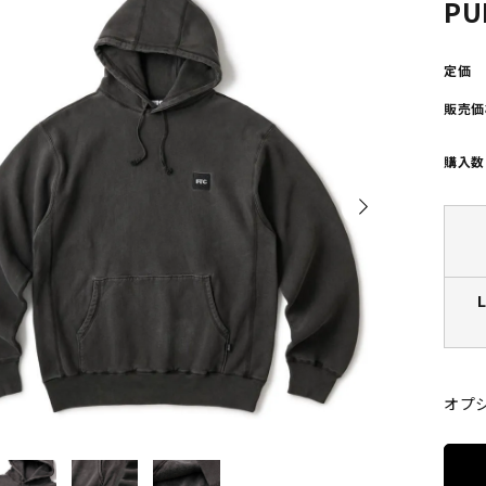
PU
POLAR SKATE CO
GX1000
ーラースケートカンパニー)
(ジーエックス1000)
定価
販売価
VISEN SKATEBOARDS
HOCKEY SKATEBOARD
エビセン・スケートボード)
(ホッケー・スケートボー
購入数
PALACE
TIGHTBOOTH
(パレス)
(タイトブース)
W BALANCE NUMERIC
VANS
ューバランス ヌメリック)
(ヴァンズ)
オプ
Growth
(グロース)