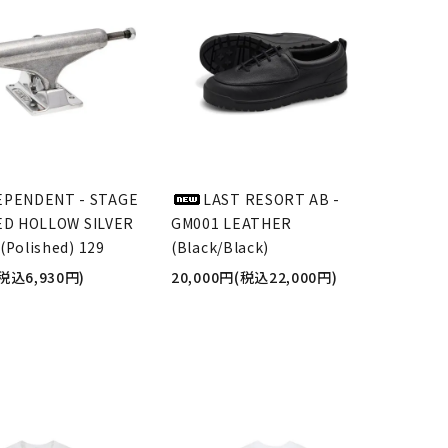
EPENDENT - STAGE
LAST RESORT AB -
ED HOLLOW SILVER
GM001 LEATHER
(Polished) 129
(Black/Black)
(税込6,930円)
20,000円(税込22,000円)
品