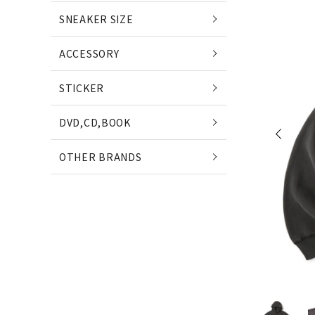
POETS
SNEAKER SIZE
(ポエッツ)
(ポ
ACCESSORY
QUARTER SNACKS
E
STICKER
(クウォータースナックス)
(
DVD,CD,BOOK
SLD SKATEBOARDS
OTHER BRANDS
(エスエルディー)
NIKE SB
NE
(ナイキ エスビー)
(ニ