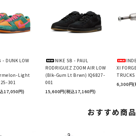
B - DUNK LOW
NIKE SB - PAUL
IND
RODRIGUEZ ZOOM AIR LOW
XI FORG
rmelon-Light
(Blk-Gum Lt Brwn) IQ6827-
TRUCKS 
625-301
001
6,300円
込17,050円)
15,600円(税込17,160円)
おすすめ商