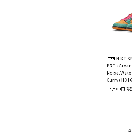
NIKE S
PRO (Green
Noise/Wate
Curry) HQ1
15,500円(税