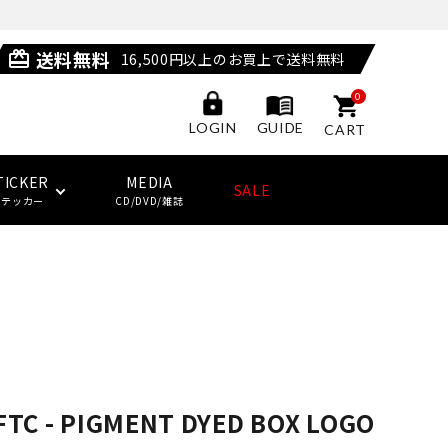
送料無料
card_giftcard
16,500円以上のお買上で送料無料
0
GUIDE
LOGIN
CART
TICKER
MEDIA
SALE
ステッカー
CD/DVD/雑誌
POSSESSED SHOES
LAST RESORT AB
サングラス
ジャケット
ウィール
HUF
(ラストリゾート・エービー)
その他
子供用スケートボード・ギア
NEW BALANCE NUMERIC
ソックス
クージー
KING SKATEBOARDS
(キングスケートボード)
FTC - PIGMENT DYED BOX LOGO
その他