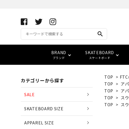
search
BRAND
SKATEBOARD
ブランド
スケートボード
TOP
>
FT
カテゴリーから探す
APRIL SKATEBOARDS
アパレル サイズ別一覧
コンプリート(完成品)
FUCKING AWESOME
キーホルダー
サイズ検索
TOP
>
アパ
(エイプリル・スケートボード
TOP
>
アパ
SALE
TOP
>
ス
ベアリング
スウェット
ベルト
vans
LOWCARD
TOP
>
ス
SKATEBOARD SIZE
EDGLRD
(エッジ・ロード)
バッグ
APPAREL SIZE