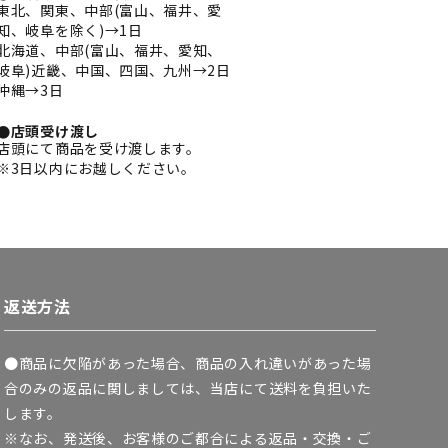
東北、関東、中部(富山、福井、愛
知、岐阜を除く)→1日
北海道、中部(富山、福井、愛知、
岐阜)近畿、中国、四国、九州→2日
沖縄→3日
●店頭受け渡し
店頭にて商品を受け渡します。
※3日以内にお越しください。
返送方法
●商品に欠陥があった場合、商品の入れ違いがあった場
合のみの返品に関しましては、当店にて送料を負担いた
します。
※なお、発送後、お客様のご都合による返品・交換・ご