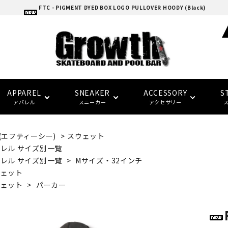
FTC - PIGMENT DYED BOX LOGO PULLOVER HOODY (Black)
APPAREL
SNEAKER
ACCESSORY
S
アパレル
スニーカー
アクセサリー
C(エフティーシー)
>
スウェット
adidas skatebording
スケートボードデッキ
ウォレット/ポーチ
EAZY MISS
HOCKEY
Tシャツ
CONVERSE SKATE
バンダナ/タオル
トラック
トップス
FTC
FTC
レル サイズ別一覧
(イージー・ミス)
(エフティーシー)
レル サイズ別一覧
>
Mサイズ・32インチ
ウェット
パーツ・その他
ソックス
NIKE SB
パンツ
SPITFIRE
LAST RESORT AB
グローブ/マフラー
デッキテープ
キャップ
ウェット
>
パーカー
HARD BODY
FUCKING AWESOME
(ハードボディ)
(ファッキンオーサム)
セーフティーギア
インソール
ピンバッジ
デッキ サイズ別一覧
セール シューズ
ギフト