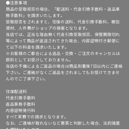
●注意事項
商品の受取拒否の場合、「配送料・代金引換手数料・返品事
務手数料」を請求いたします。
受取拒否をされますと、往復の送料、代金引換手数料、梱包
資材、人件費がショップの損害となります。
当店では、正当な理由無く代金引換受取拒否、保管期限切れ
等によって商品が返送されてきた場合、内容証明付き郵便に
て以下の料金を請求いたします。
※お客様のご都合による返品・交換・ご注文のキャンセルは
原則としてお受けしておりません。
当店の不備によるご返品の場合は商品到着後7日以内にご連絡
下さい。ご連絡がなくご返品をされましてもお受けできませ
んのでご了承下さい。
往復配送料
代金引換手数料
返品事務手数料
内容証明発行料
すべて実費での請求となります。
なお、ご連絡が取れないなど悪質と判断した場合、法的措置