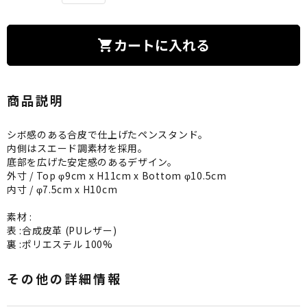
カートに入れる
shopping_cart
商品説明
シボ感のある合皮で仕上げたペンスタンド。
内側はスエード調素材を採用。
底部を広げた安定感のあるデザイン。
外寸 / Top φ9cm x H11cm x Bottom φ10.5cm
内寸 / φ7.5cm x H10cm
素材 :
表 :合成皮革 (PUレザー)
裏 :ポリエステル 100%
その他の詳細情報