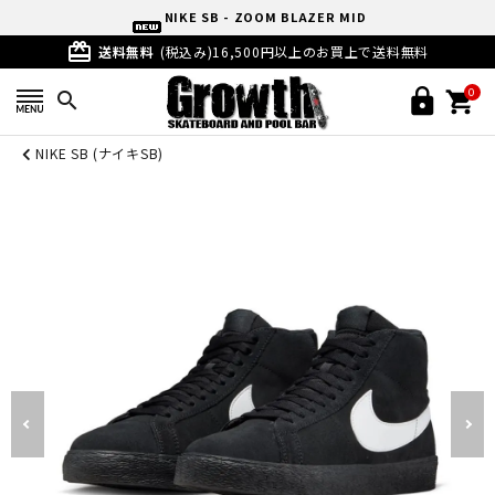
NIKE SB - ZOOM BLAZER MID
card_giftcard
(Black/White/Black/Black/Anthracite) 864349-007
送料無料
(税込み)16,500円以上のお買上で送料無料
0
search
NIKE SB (ナイキSB)