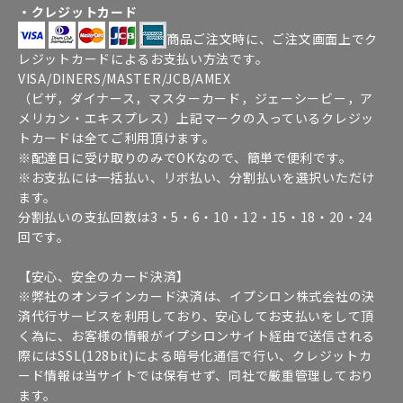
・クレジットカード
商品ご注文時に、ご注文画面上でク
レジットカードによるお支払い方法です。
VISA/DINERS/MASTER/JCB/AMEX
（ビザ，ダイナース，マスターカード，ジェーシービー，ア
メリカン・エキスプレス）上記マークの入っているクレジッ
トカードは全てご利用頂けます。
※配達日に受け取りのみでOKなので、簡単で便利です。
※お支払には一括払い、リボ払い、分割払いを選択いただけ
ます。
分割払いの支払回数は3・5・6・10・12・15・18・20・24
回です。
【安心、安全のカード決済】
※弊社のオンラインカード決済は、イプシロン株式会社の決
済代行サービスを利用しており、安心してお支払いをして頂
く為に、お客様の情報がイプシロンサイト経由で送信される
際にはSSL(128bit)による暗号化通信で行い、クレジットカ
ード情報は当サイトでは保有せず、同社で厳重管理しており
ます。