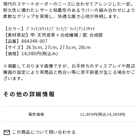
現代のスケートボーダーのニーズに合わせてアレンジした一足。
耐久性に優れたレザーと粘着性のあるラバーの組み合わせにより
柔軟なグリップを実現し、快適な履き心地が持続します。
【カラー】ﾌﾞﾗｯｸ/ﾎﾜｲﾄ/ﾌﾞﾗｯｸ/ﾌﾞﾗｯｸ/ｱﾝｽﾗｻｲﾄ
【素材表記】甲: 天然皮革＋合成繊維 / 底: 合成底
【品番】864349-007
【サイズ】26.5cm, 27cm, 27.5cm, 28cm
【価格】14,080円(税込み)
※掲載しております画像ですが、お手持ちのディスプレイや周辺
機器の設定により実商品と色合い等に若干誤差が生じる場合がご
ざいます。
その他の詳細情報
販売価格
12,800円(税込14,080円)
この商品について問い合わせる
mail_outline