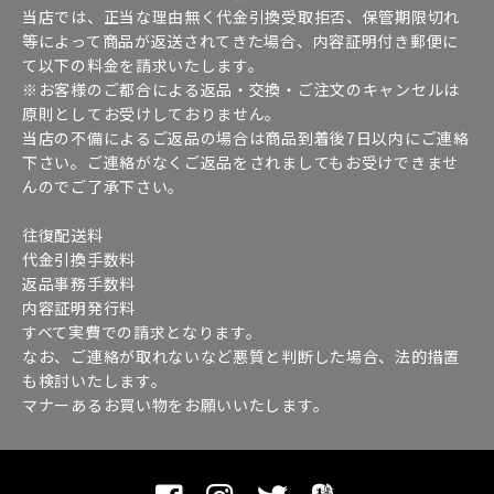
当店では、正当な理由無く代金引換受取拒否、保管期限切れ
等によって商品が返送されてきた場合、内容証明付き郵便に
て以下の料金を請求いたします。
※お客様のご都合による返品・交換・ご注文のキャンセルは
原則としてお受けしておりません。
当店の不備によるご返品の場合は商品到着後7日以内にご連絡
下さい。ご連絡がなくご返品をされましてもお受けできませ
んのでご了承下さい。
往復配送料
代金引換手数料
返品事務手数料
内容証明発行料
すべて実費での請求となります。
なお、ご連絡が取れないなど悪質と判断した場合、法的措置
も検討いたします。
マナーあるお買い物をお願いいたします。