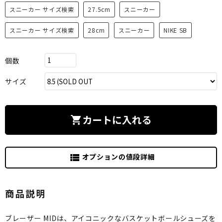
スニーカー サイズ検索
27.5cm
スニーカー
スニーカー サイズ検索
28cm
スニーカー
NIKE SB
個数
サイズ
カートに入れる
shopping_cart
オプションの値段詳細
view_list
商品説明
ブレーザー MIDは、アイコニックなバスケットボールシューズを