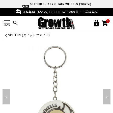
SPITFIRE - KEY CHAIN WHEELS (White)
card_giftcard
送料無料
(税込み)16,500円以上のお買上で送料無料
0
search
SPITFIRE(スピットファイア)