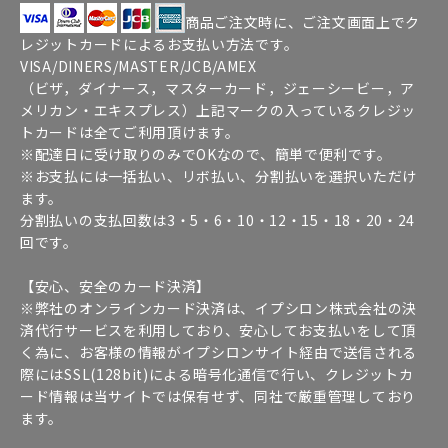
商品ご注文時に、ご注文画面上でク
レジットカードによるお支払い方法です。
VISA/DINERS/MASTER/JCB/AMEX
（ビザ，ダイナース，マスターカード，ジェーシービー，ア
メリカン・エキスプレス）上記マークの入っているクレジッ
トカードは全てご利用頂けます。
※配達日に受け取りのみでOKなので、簡単で便利です。
※お支払には一括払い、リボ払い、分割払いを選択いただけ
ます。
分割払いの支払回数は3・5・6・10・12・15・18・20・24
回です。
【安心、安全のカード決済】
※弊社のオンラインカード決済は、イプシロン株式会社の決
済代行サービスを利用しており、安心してお支払いをして頂
く為に、お客様の情報がイプシロンサイト経由で送信される
際にはSSL(128bit)による暗号化通信で行い、クレジットカ
ード情報は当サイトでは保有せず、同社で厳重管理しており
ます。