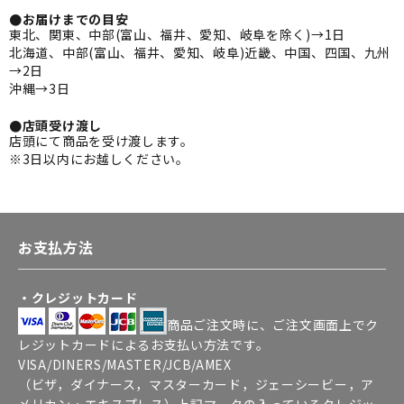
●お届けまでの目安
東北、関東、中部(富山、福井、愛知、岐阜を除く)→1日
北海道、中部(富山、福井、愛知、岐阜)近畿、中国、四国、九州
→2日
沖縄→3日
●店頭受け渡し
店頭にて商品を受け渡します。
※3日以内にお越しください。
お支払方法
・クレジットカード
商品ご注文時に、ご注文画面上でク
レジットカードによるお支払い方法です。
VISA/DINERS/MASTER/JCB/AMEX
（ビザ，ダイナース，マスターカード，ジェーシービー，ア
メリカン・エキスプレス）上記マークの入っているクレジッ