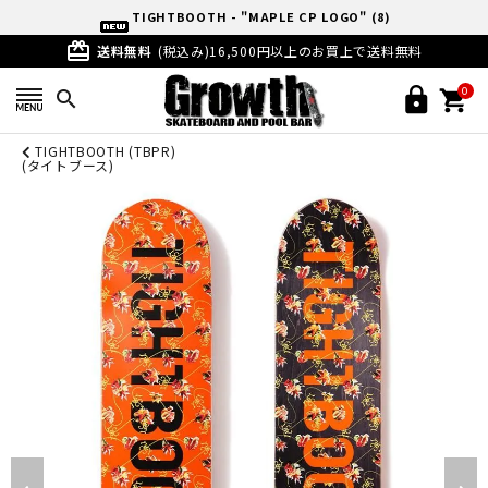
TIGHTBOOTH - "MAPLE CP LOGO" (8)
card_giftcard
送料無料
(税込み)16,500円以上のお買上で送料無料
0
search
TIGHTBOOTH (TBPR)
(タイトブース)