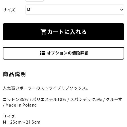
サイズ
カートに入れる
shopping_cart
オプションの値段詳細
view_list
商品説明
人気高いポーラーのストライプリブソックス。
コットン85% / ポリエステル10% / スパンデック5% / クルー丈
/ Made in Poland
サイズ
M：25cm～27.5cm