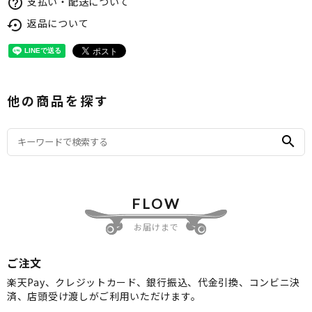
支払い・配送について
help_outline
返品について
settings_backup_restore
他の商品を探す
search
FLOW
お届けまで
ご注文
楽天Pay、クレジットカード、銀行振込、代金引換、コンビニ決
済、店頭受け渡しがご利用いただけます。