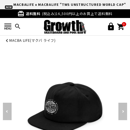
MACBALIFE x MACBALIFE "TWS UNSTRUCTURED WORLD CAP"
card_giftcard
(Black)
送料無料
(税込み)16,500円以上のお買上で送料無料
0
search
MACBA LIFE(マクバ ライフ)