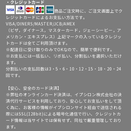
・クレジットカード
商品ご注文時に、ご注文画面上でク
レジットカードによるお支払い方法です。
VISA/DINERS/MASTER/JCB/AMEX
（ビザ，ダイナース，マスターカード，ジェーシービー，ア
メリカン・エキスプレス）上記マークの入っているクレジッ
トカードは全てご利用頂けます。
※配達日に受け取りのみでOKなので、簡単で便利です。
※お支払には一括払い、リボ払い、分割払いを選択いただけ
ます。
分割払いの支払回数は3・5・6・10・12・15・18・20・24
回です。
【安心、安全のカード決済】
※弊社のオンラインカード決済は、イプシロン株式会社の決
済代行サービスを利用しており、安心してお支払いをして頂
く為に、お客様の情報がイプシロンサイト経由で送信される
際にはSSL(128bit)による暗号化通信で行い、クレジットカ
ード情報は当サイトでは保有せず、同社で厳重管理しており
ます。