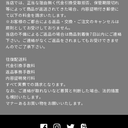
当店では、正当な理由無く代金引換受取拒否、保管期限切れ
等によって商品が返送されてきた場合、内容証明付き郵便に
て以下の料金を請求いたします。
※お客様のご都合による返品・交換・ご注文のキャンセルは
原則としてお受けしておりません。
当店の不備によるご返品の場合は商品到着後7日以内にご連絡
下さい。ご連絡がなくご返品をされましてもお受けできませ
んのでご了承下さい。
往復配送料
代金引換手数料
返品事務手数料
内容証明発行料
すべて実費での請求となります。
なお、ご連絡が取れないなど悪質と判断した場合、法的措置
も検討いたします。
マナーあるお買い物をお願いいたします。