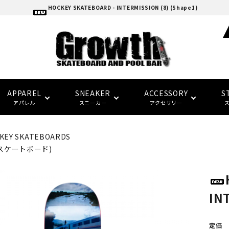
HOCKEY SKATEBOARD - INTERMISSION (8) (Shape1)
APPAREL
SNEAKER
ACCESSORY
S
アパレル
スニーカー
アクセサリー
KEY SKATEBOARDS
adidas skatebording
スケートボードデッキ
ウォレット/ポーチ
EAZY MISS
HOCKEY
Tシャツ
CONVERSE SKATE
バンダナ/タオル
トラック
トップス
FTC
FTC
スケートボード)
(イージー・ミス)
(エフティーシー)
パーツ・その他
ソックス
NIKE SB
パンツ
SPITFIRE
LAST RESORT AB
グローブ/マフラー
デッキテープ
キャップ
HARD BODY
FUCKING AWESOME
IN
(ハードボディ)
(ファッキンオーサム)
セーフティーギア
インソール
ピンバッジ
デッキ サイズ別一覧
セール シューズ
ギフト
定価