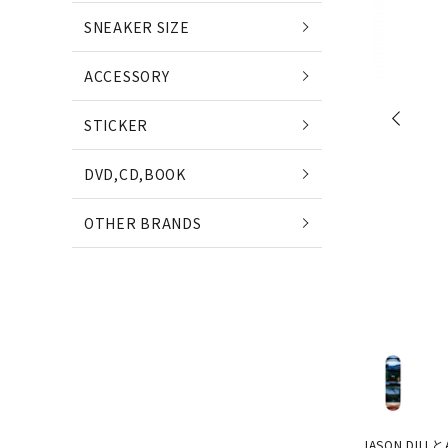
POETS
SNEAKER SIZE
(ポエッツ)
(ポ
ACCESSORY
QUARTER SNACKS
E
STICKER
(クウォータースナックス)
(
DVD,CD,BOOK
SLD SKATEBOARDS
OTHER BRANDS
(エスエルディー)
NIKE SB
NE
(ナイキ エスビー)
(ニ
JASON DIL