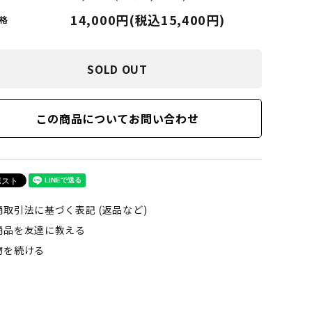
LIMOSINE SKATEBOSRDS
14,000円(税込15,400円)
格
(リムジン スケートボード)
SOLD OUT
S
MAGENTA SKATEBOARDS
ド)
(マゼンタ・スケートボード)
この商品についてお問い合わせ
adidas skateboarding
(アディダス・スケートボーディング)
VAGA BAG
商取引法に基づく表記 (返品など)
(バガバッグ)
商品を友達に教える
物を続ける