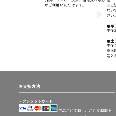
がご利用いただけます。
※ご
ない
さい
●平
午後
●土
午後
※水
送と
お支払方法
・クレジットカード
商品ご注文時に、ご注文画面上