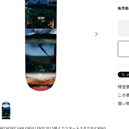
POLAR SKATE CO
GX1000
販売価
ーラースケートカンパニー)
(ジーエックス1000)
VISEN SKATEBOARDS
HOCKEY SKATEBOARD
エビセン・スケートボード)
(ホッケー・スケートボー
PALACE
TIGHTBOOTH
(パレス)
(タイトブース)
W BALANCE NUMERIC
VANS
特定
ューバランス ヌメリック)
(ヴァンズ)
この
買い
Growth
(グロース)
LとANTHONY VAN ENGELENが2015年よりスタートさせたFUCKING