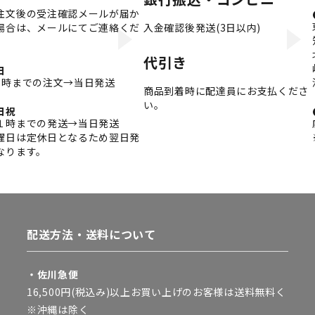
注文後の受注確認メールが届か
場合は、メールにてご連絡くだ
入金確認後発送(3日以内)
。
代引き
日
3時までの注文→当日発送
商品到着時に配達員にお支払くださ
い。
日祝
１時までの発送→当日発送
曜日は定休日となるため翌日発
なります。
配送方法・送料について
・佐川急便
16,500円(税込み)以上お買い上げのお客様は送料無料く
※沖縄は除く