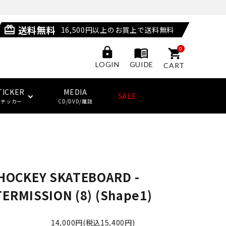
送料無料
card_giftcard
16,500円以上のお買上で送料無料
0
GUIDE
LOGIN
CART
TICKER
MEDIA
SALE
ステッカー
CD/DVD/雑誌
POSSESSED SHOES
LAST RESORT AB
サングラス
ジャケット
ウィール
HUF
(ラストリゾート・エービー)
HOCKEY SKATEBOARD -
その他
子供用スケートボード・ギア
NEW BALANCE NUMERIC
ソックス
クージー
KING SKATEBOARDS
TERMISSION (8) (Shape1)
(キングスケートボード)
その他
14,000円(税込15,400円)