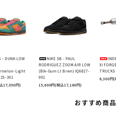
B - DUNK LOW
NIKE SB - PAUL
IND
RODRIGUEZ ZOOM AIR LOW
XI FORG
rmelon-Light
(Blk-Gum Lt Brwn) IQ6827-
TRUCKS 
625-301
001
6,300円
込17,050円)
15,600円(税込17,160円)
おすすめ商