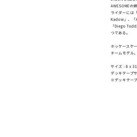
AWESOMEの姉
ライダーには「Don
Kadow」、「An
「Diego T
つである。
ホッケースケー
チームモデル
サイズ : 8 x 31
デッキテープ
※デッキテー