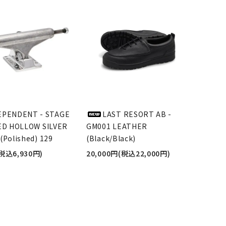
EPENDENT - STAGE
LAST RESORT AB -
ED HOLLOW SILVER
GM001 LEATHER
(Polished) 129
(Black/Black)
(税込6,930円)
20,000円(税込22,000円)
品