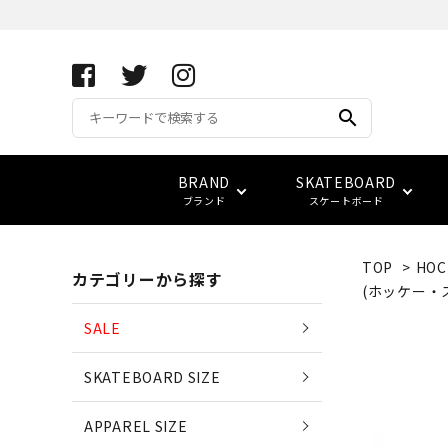
search
BRAND
SKATEBOARD
ブランド
スケートボード
TOP
>
HOC
カテゴリーから探す
APRIL SKATEBOARDS
アパレル サイズ別一覧
コンプリート(完成品)
FUCKING AWESOME
キーホルダー
サイズ検索
(ホッケー・
(エイプリル・スケートボード
SALE
ベアリング
スウェット
ベルト
vans
LOWCARD
SKATEBOARD SIZE
EDGLRD
(エッジ・ロード)
バッグ
APPAREL SIZE