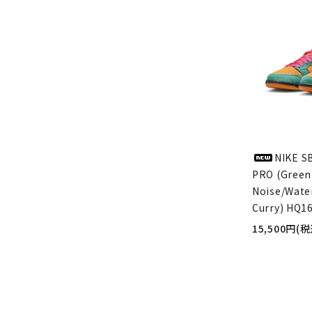
NIKE S
PRO (Green
Noise/Wate
Curry) HQ1
15,500円(税