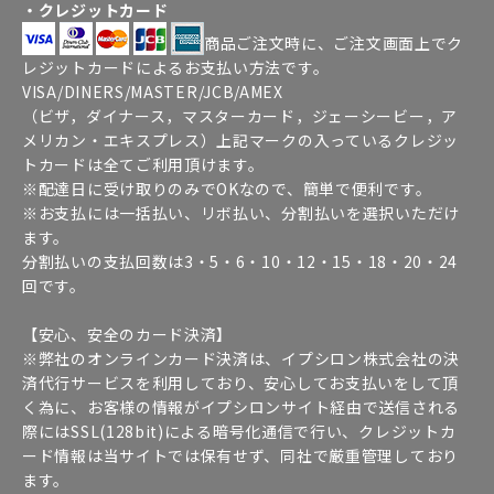
・クレジットカード
商品ご注文時に、ご注文画面上でク
レジットカードによるお支払い方法です。
VISA/DINERS/MASTER/JCB/AMEX
（ビザ，ダイナース，マスターカード，ジェーシービー，ア
メリカン・エキスプレス）上記マークの入っているクレジッ
トカードは全てご利用頂けます。
※配達日に受け取りのみでOKなので、簡単で便利です。
※お支払には一括払い、リボ払い、分割払いを選択いただけ
ます。
分割払いの支払回数は3・5・6・10・12・15・18・20・24
回です。
【安心、安全のカード決済】
※弊社のオンラインカード決済は、イプシロン株式会社の決
済代行サービスを利用しており、安心してお支払いをして頂
く為に、お客様の情報がイプシロンサイト経由で送信される
際にはSSL(128bit)による暗号化通信で行い、クレジットカ
ード情報は当サイトでは保有せず、同社で厳重管理しており
ます。