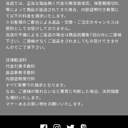
当店では、正当な理由無く代金引換受取拒否、保管期限切れ
等によって商品が返送されてきた場合、内容証明付き郵便に
て以下の料金を請求いたします。
※お客様のご都合による返品・交換・ご注文のキャンセルは
原則としてお受けしておりません。
当店の不備によるご返品の場合は商品到着後7日以内にご連絡
下さい。ご連絡がなくご返品をされましてもお受けできませ
んのでご了承下さい。
往復配送料
代金引換手数料
返品事務手数料
内容証明発行料
すべて実費での請求となります。
なお、ご連絡が取れないなど悪質と判断した場合、法的措置
も検討いたします。
マナーあるお買い物をお願いいたします。