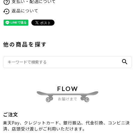
支払い・配送について
help_outline
返品について
settings_backup_restore
他の商品を探す
search
FLOW
お届けまで
ご注文
楽天Pay、クレジットカード、銀行振込、代金引換、コンビニ決
済、店頭受け渡しがご利用いただけます。