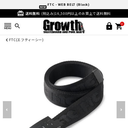
FTC - WEB BELT (Black)
card_giftcard
送料無料
(税込み)16,500円以上のお買上で送料無料
0
search
FTC(エフティーシー)