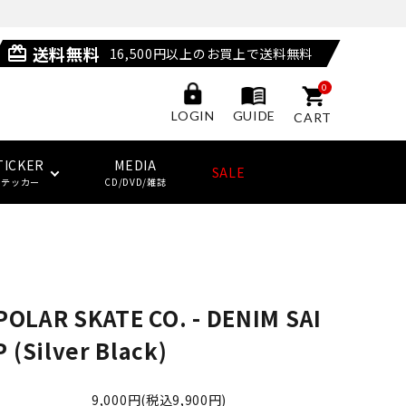
送料無料
card_giftcard
16,500円以上のお買上で送料無料
0
GUIDE
LOGIN
CART
TICKER
MEDIA
SALE
ステッカー
CD/DVD/雑誌
POSSESSED SHOES
LAST RESORT AB
サングラス
ジャケット
ウィール
HUF
(ラストリゾート・エービー)
POLAR SKATE CO. - DENIM SAI
その他
子供用スケートボード・ギア
NEW BALANCE NUMERIC
ソックス
クージー
KING SKATEBOARDS
 (Silver Black)
(キングスケートボード)
その他
9,000円(税込9,900円)