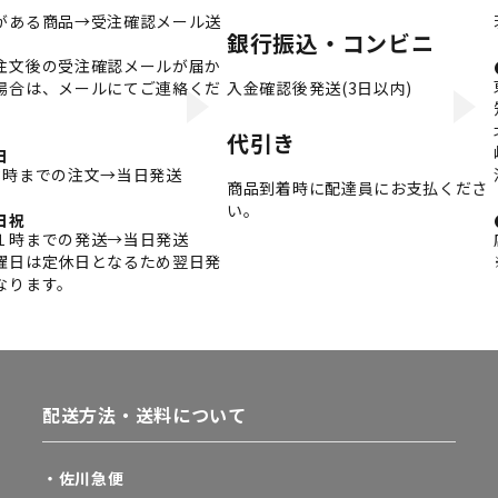
がある商品→受注確認メール送
銀行振込・コンビニ
注文後の受注確認メールが届か
場合は、メールにてご連絡くだ
入金確認後発送(3日以内)
。
代引き
日
3時までの注文→当日発送
商品到着時に配達員にお支払くださ
い。
日祝
１時までの発送→当日発送
曜日は定休日となるため翌日発
なります。
配送方法・送料について
・佐川急便