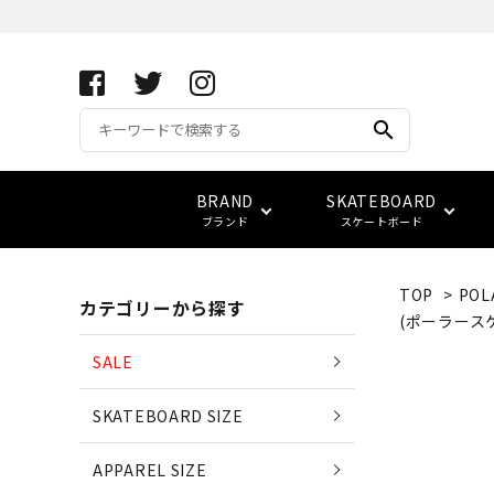
search
BRAND
SKATEBOARD
ブランド
スケートボード
TOP
>
POL
カテゴリーから探す
APRIL SKATEBOARDS
アパレル サイズ別一覧
コンプリート(完成品)
FUCKING AWESOME
キーホルダー
サイズ検索
(ポーラース
(エイプリル・スケートボード
SALE
ベアリング
スウェット
ベルト
vans
LOWCARD
SKATEBOARD SIZE
EDGLRD
(エッジ・ロード)
バッグ
APPAREL SIZE