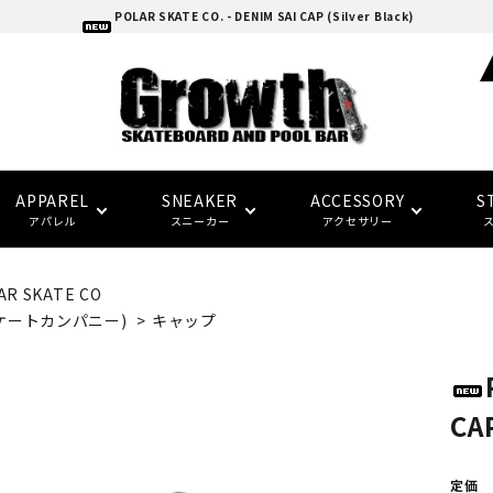
POLAR SKATE CO. - DENIM SAI CAP (Silver Black)
APPAREL
SNEAKER
ACCESSORY
S
アパレル
スニーカー
アクセサリー
AR SKATE CO
adidas skatebording
スケートボードデッキ
ウォレット/ポーチ
EAZY MISS
HOCKEY
Tシャツ
CONVERSE SKATE
バンダナ/タオル
トラック
トップス
FTC
FTC
ケートカンパニー)
>
キャップ
(イージー・ミス)
(エフティーシー)
パーツ・その他
ソックス
NIKE SB
パンツ
SPITFIRE
LAST RESORT AB
グローブ/マフラー
デッキテープ
キャップ
HARD BODY
FUCKING AWESOME
CAP
(ハードボディ)
(ファッキンオーサム)
セーフティーギア
インソール
ピンバッジ
デッキ サイズ別一覧
セール シューズ
ギフト
定価