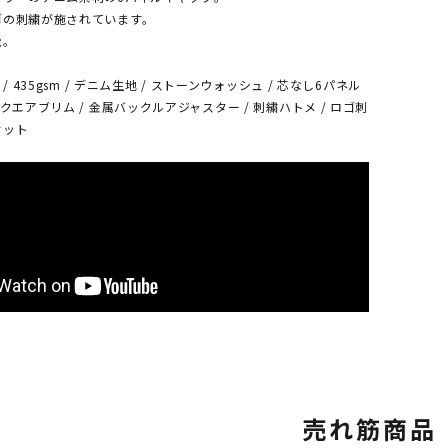
ゴの刺繍が施されています。
能。
/ 435gsm / デニム生地 / ストーンウォッシュ / 芯なし6パネル
クエアブリム / 金属バックルアジャスター / 刺繍ハトメ / ロゴ刺
ィット
売れ筋商品