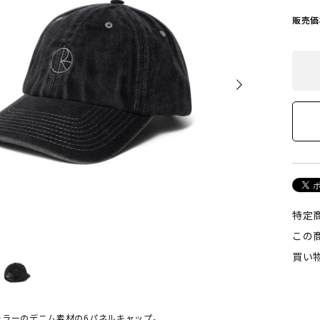
POLAR SKATE CO
GX1000
販売価
ーラースケートカンパニー)
(ジーエックス1000)
VISEN SKATEBOARDS
HOCKEY SKATEBOARD
エビセン・スケートボード)
(ホッケー・スケートボー
PALACE
TIGHTBOOTH
(パレス)
(タイトブース)
W BALANCE NUMERIC
VANS
特定
ューバランス ヌメリック)
(ヴァンズ)
この
買い
Growth
(グロース)
ーラーのデニム素材の6パネルキャップ。