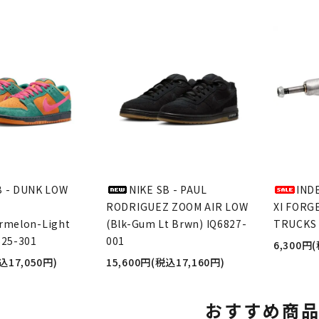
B - DUNK LOW
NIKE SB - PAUL
IND
RODRIGUEZ ZOOM AIR LOW
XI FORG
rmelon-Light
(Blk-Gum Lt Brwn) IQ6827-
TRUCKS 
625-301
001
6,300円
込17,050円)
15,600円(税込17,160円)
おすすめ商