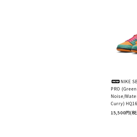
NIKE S
PRO (Green
Noise/Wate
Curry) HQ1
15,500円(税