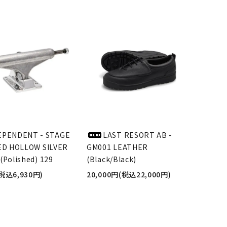
EPENDENT - STAGE
LAST RESORT AB -
ED HOLLOW SILVER
GM001 LEATHER
(Polished) 129
(Black/Black)
(税込6,930円)
20,000円(税込22,000円)
品