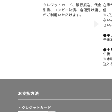
クレジットカード、銀行振込、代金
在庫
引換、コンビニ決済、店頭受け渡し
信
がご利用いただけます。
※ご
ない
さい
●平
午後
●土
午後
※水
送と
お支払方法
・クレジットカード