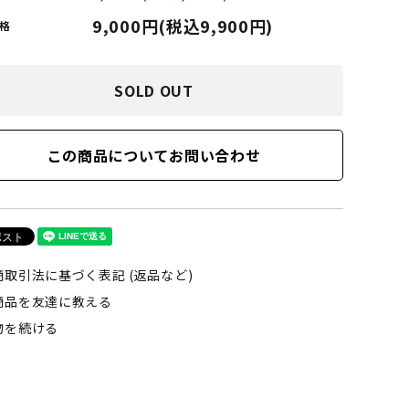
LIMOSINE SKATEBOSRDS
9,000円(税込9,900円)
格
(リムジン スケートボード)
SOLD OUT
S
MAGENTA SKATEBOARDS
ド)
(マゼンタ・スケートボード)
この商品についてお問い合わせ
adidas skateboarding
(アディダス・スケートボーディング)
VAGA BAG
商取引法に基づく表記 (返品など)
(バガバッグ)
商品を友達に教える
物を続ける