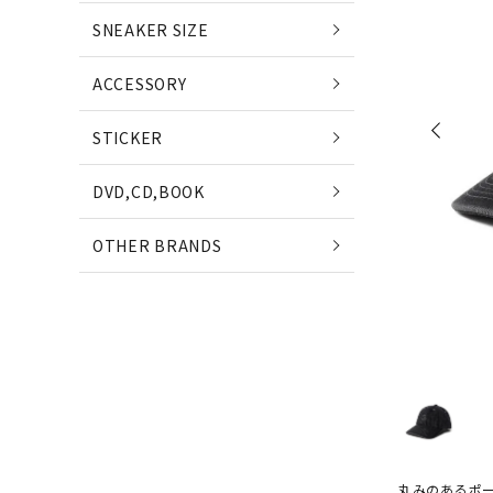
POETS
SNEAKER SIZE
(ポエッツ)
(ポ
ACCESSORY
QUARTER SNACKS
E
STICKER
(クウォータースナックス)
(
DVD,CD,BOOK
SLD SKATEBOARDS
OTHER BRANDS
(エスエルディー)
NIKE SB
NE
(ナイキ エスビー)
(ニ
丸みのあるポ