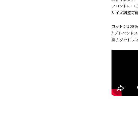
フロントにロ
サイズ調整可
コットン100% 
/ プレベントス
繍 / ダッドフ