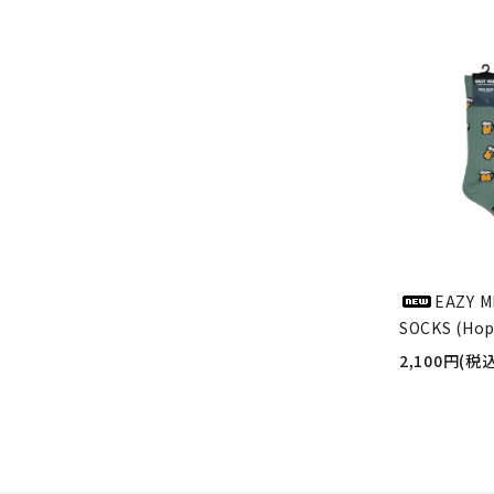
EAZY M
SOCKS (Hop
2,100円(税込