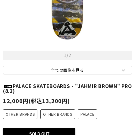
1
/
2
全ての画像を見る
PALACE SKATEBOARDS - "JAHMIR BROWN" PRO
(8.2)
12,000円(税込13,200円)
OTHER BRANDS
OTHER BRANDS
PALACE
SOLD OUT