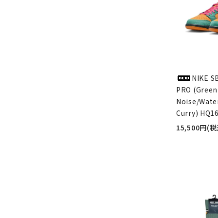
NIKE S
PRO (Green
Noise/Wate
Curry) HQ1
15,500円(税