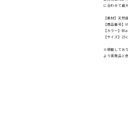
に合わせて最
【素材】天然皮
【商品番号】VN
【カラー】Black
【サイズ】25㎝, 
※掲載してお
より実商品と