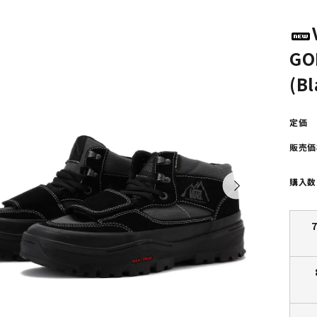
POLAR SKATE CO
GX1000
ーラースケートカンパニー)
(ジーエックス1000)
GO
VISEN SKATEBOARDS
HOCKEY SKATEBOARD
(Bl
エビセン・スケートボード)
(ホッケー・スケートボー
定価
PALACE
TIGHTBOOTH
販売価
(パレス)
(タイトブース)
購入数
W BALANCE NUMERIC
VANS
ューバランス ヌメリック)
(ヴァンズ)
Growth
(グロース)