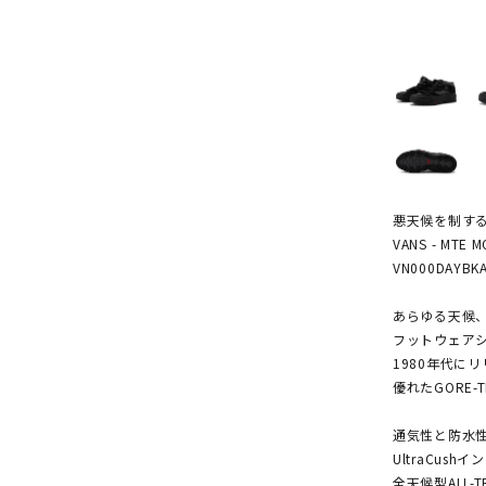
悪天候を制する"
VANS - MTE M
VN000DAYBK
あらゆる天候
フットウェアシリーズ
1980年代にリ
優れたGORE-
通気性と防水
UltraCus
全天候型ALL