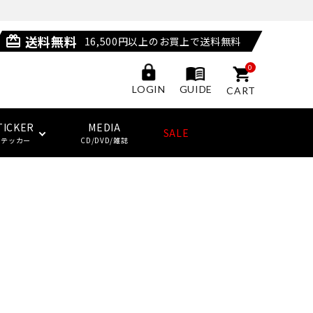
送料無料
card_giftcard
16,500円以上のお買上で送料無料
0
GUIDE
LOGIN
CART
TICKER
MEDIA
SALE
ステッカー
CD/DVD/雑誌
POSSESSED SHOES
LAST RESORT AB
サングラス
ジャケット
ウィール
HUF
(ラストリゾート・エービー)
その他
子供用スケートボード・ギア
NEW BALANCE NUMERIC
ソックス
クージー
KING SKATEBOARDS
(キングスケートボード)
その他