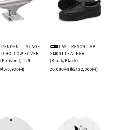
EPENDENT - STAGE
LAST RESORT AB -
ED HOLLOW SILVER
GM001 LEATHER
(Polished) 129
(Black/Black)
(税込6,930円)
20,000円(税込22,000円)
品