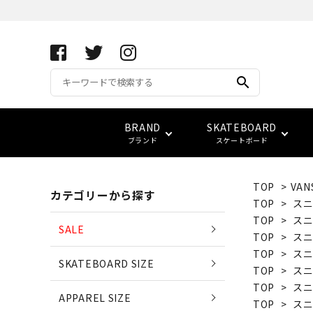
search
BRAND
SKATEBOARD
ブランド
スケートボード
TOP
>
VAN
カテゴリーから探す
APRIL SKATEBOARDS
アパレル サイズ別一覧
コンプリート(完成品)
FUCKING AWESOME
キーホルダー
サイズ検索
TOP
>
ス
(エイプリル・スケートボード
TOP
>
ス
SALE
TOP
>
ス
ベアリング
スウェット
ベルト
vans
LOWCARD
TOP
>
ス
SKATEBOARD SIZE
EDGLRD
TOP
>
ス
(エッジ・ロード)
TOP
>
ス
バッグ
APPAREL SIZE
TOP
>
ス