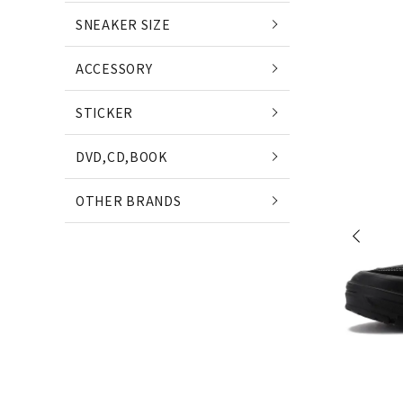
POETS
SNEAKER SIZE
(ポエッツ)
(ポ
ACCESSORY
QUARTER SNACKS
E
STICKER
(クウォータースナックス)
(
DVD,CD,BOOK
SLD SKATEBOARDS
OTHER BRANDS
(エスエルディー)
NIKE SB
NE
(ナイキ エスビー)
(ニ