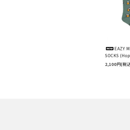
EAZY M
SOCKS (Hop
2,100円(税込