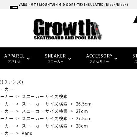
VANS - MTE MOUNTAIN MID GORE-TEX INSULATED (Black/Black)
APPAREL
SNEAKER
ACCESSORY
S
アパレル
スニーカー
アクセサリー
S(ヴァンズ)
adidas skatebording
スケートボードデッキ
ウォレット/ポーチ
EAZY MISS
HOCKEY
Tシャツ
CONVERSE SKATE
バンダナ/タオル
トラック
トップス
FTC
FTC
ニーカー
(イージー・ミス)
(エフティーシー)
ニーカー
>
スニーカー サイズ検索
ニーカー
>
スニーカー サイズ検索
>
26.5cm
パーツ・その他
ソックス
NIKE SB
パンツ
SPITFIRE
LAST RESORT AB
グローブ/マフラー
デッキテープ
キャップ
ニーカー
>
スニーカー サイズ検索
>
27cm
HARD BODY
FUCKING AWESOME
ニーカー
>
スニーカー サイズ検索
>
27.5cm
(ハードボディ)
(ファッキンオーサム)
ニーカー
>
スニーカー サイズ検索
>
28cm
セーフティーギア
インソール
ピンバッジ
デッキ サイズ別一覧
セール シューズ
ギフト
ニーカー
>
Vans