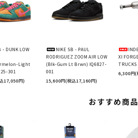
B - DUNK LOW
NIKE SB - PAUL
IND
RODRIGUEZ ZOOM AIR LOW
XI FORG
rmelon-Light
(Blk-Gum Lt Brwn) IQ6827-
TRUCKS 
625-301
001
6,300円
込17,050円)
15,600円(税込17,160円)
おすすめ商