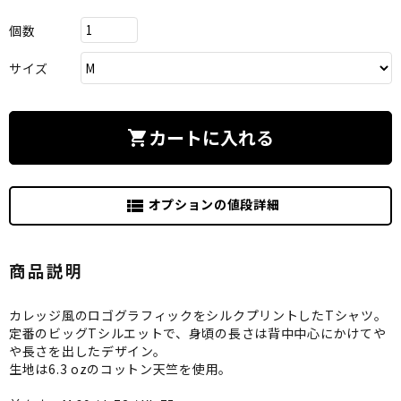
個数
サイズ
カートに入れる
shopping_cart
オプションの値段詳細
view_list
商品説明
カレッジ風のロゴグラフィックをシルクプリントしたTシャツ。
定番のビッグTシルエットで、身頃の長さは背中中心にかけてや
や長さを出したデザイン。
生地は6.3 ozのコットン天竺を使用。