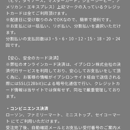
（ビザ，ダイナース，マスターカード，ジェーシービー，ア
メリカン・エキスプレス）上記マークの入っているクレジッ
トカードは全てご利用頂けます。
※配達日に受け取りのみでOKなので、簡単で便利です。
※お支払には一括払い、リボ払い、分割払いを選択いただけ
ます。
分割払いの支払回数は3・5・6・10・12・15・18・20・24
回です。
【安心、安全のカード決済】
※弊社のオンラインカード決済は、イプシロン株式会社の決
済代行サービスを利用しており、安心してお支払いをして頂
く為に、お客様の情報がイプシロンサイト経由で送信される
際にはSSL(128bit)による暗号化通信で行い、クレジットカ
ード情報は当サイトでは保有せず、同社で厳重管理しており
ます。
・コンビニエンス決済
ローソン、ファミリーマート、ミニストップ、セイコーマー
ト にてご利用いただけます。
受注完了後、自動確認メールとお支払い受付番号のご案内メ