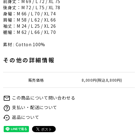
前身丈：M 69 / L 72 / XL 75
後身丈：M 72 / L 75 / XL 78
身幅：M 66 / L 70 / XL 74
肩幅：M 58 / L 62 / XL 66
袖丈：M 24 / L 25 / XL 26
裾幅：M 62 / L 66 / XL 70
素材 : Cotton 100%
その他の詳細情報
販売価格
8,000円(税込8,800円)
この商品について問い合わせる
mail_outline
支払い・配送について
help_outline
返品について
settings_backup_restore