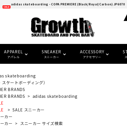
adidas skateboarding - COPA PREMIERE (Black/Royal/Carbon) JP6070
APPAREL
SNEAKER
ACCESSORY
S
アパレル
スニーカー
アクセサリー
as skateboarding
adidas skatebording
スケートボードデッキ
ウォレット/ポーチ
EAZY MISS
HOCKEY
Tシャツ
CONVERSE SKATE
バンダナ/タオル
トラック
トップス
FTC
FTC
・スケートボーディング）
(イージー・ミス)
(エフティーシー)
HER BRANDS
HER BRANDS
>
adidas skateboarding
パーツ・その他
ソックス
NIKE SB
パンツ
SPITFIRE
LAST RESORT AB
グローブ/マフラー
デッキテープ
キャップ
LE
HARD BODY
FUCKING AWESOME
LE
>
SALE スニーカー
(ハードボディ)
(ファッキンオーサム)
ニーカー
セーフティーギア
インソール
ピンバッジ
デッキ サイズ別一覧
セール シューズ
ギフト
ニーカー
>
スニーカー サイズ検索