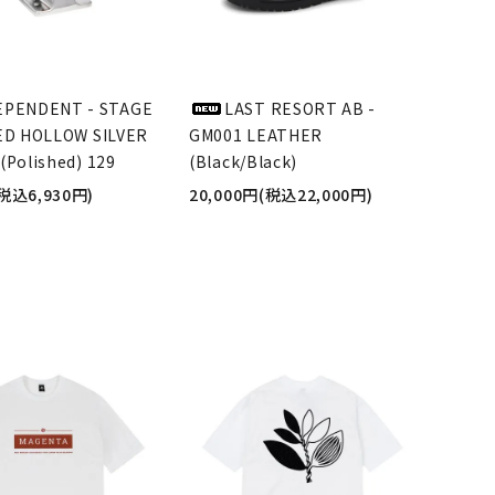
EPENDENT - STAGE
LAST RESORT AB -
ED HOLLOW SILVER
GM001 LEATHER
(Polished) 129
(Black/Black)
(税込6,930円)
20,000円(税込22,000円)
品