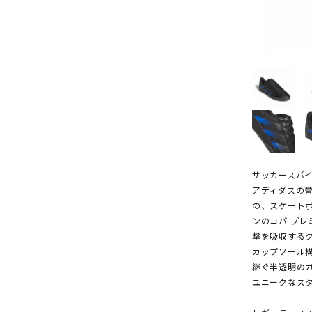
サッカースパ
アディダスの
の、スケート
ンのコパ プ
撃を吸収する
カップソール
継ぐ半透明の
ユニークなス