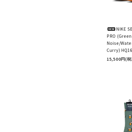
NIKE S
PRO (Green
Noise/Wate
Curry) HQ1
15,500円(税