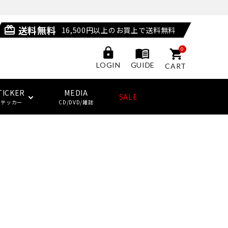
送料無料
card_giftcard
16,500円以上のお買上で送料無料
0
GUIDE
LOGIN
CART
TICKER
MEDIA
SALE
ステッカー
CD/DVD/雑誌
POSSESSED SHOES
LAST RESORT AB
サングラス
ジャケット
ウィール
HUF
(ラストリゾート・エービー)
その他
子供用スケートボード・ギア
NEW BALANCE NUMERIC
ソックス
クージー
KING SKATEBOARDS
(キングスケートボード)
その他