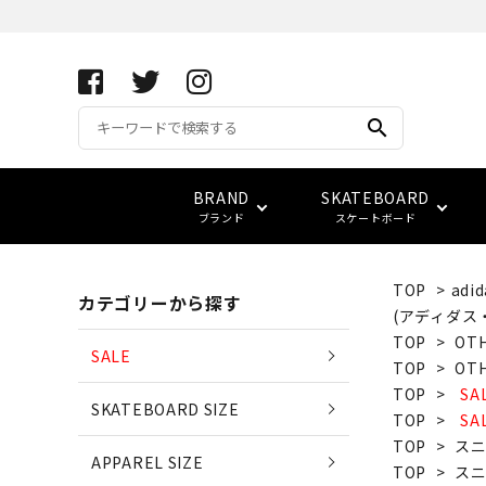
search
BRAND
SKATEBOARD
ブランド
スケートボード
TOP
>
adid
カテゴリーから探す
APRIL SKATEBOARDS
アパレル サイズ別一覧
コンプリート(完成品)
FUCKING AWESOME
キーホルダー
サイズ検索
(アディダス
(エイプリル・スケートボード
TOP
>
OT
SALE
TOP
>
OT
ベアリング
スウェット
ベルト
vans
LOWCARD
TOP
>
SA
SKATEBOARD SIZE
EDGLRD
TOP
>
SA
(エッジ・ロード)
TOP
>
ス
バッグ
APPAREL SIZE
TOP
>
ス