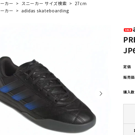
ニーカー
>
スニーカー サイズ検索
>
27cm
POLAR SKATE CO
GX1000
ニーカー
>
adidas skateboarding
ーラースケートカンパニー)
(ジーエックス1000)
VISEN SKATEBOARDS
HOCKEY SKATEBOARD
PR
エビセン・スケートボード)
(ホッケー・スケートボー
JP
PALACE
TIGHTBOOTH
定価
(パレス)
(タイトブース)
販売価
W BALANCE NUMERIC
VANS
購入数
ューバランス ヌメリック)
(ヴァンズ)
Growth
(グロース)