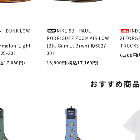
B - DUNK LOW
NIKE SB - PAUL
IND
RODRIGUEZ ZOOM AIR LOW
XI FORG
rmelon-Light
(Blk-Gum Lt Brwn) IQ6827-
TRUCKS 
625-301
001
6,300円
込17,050円)
15,600円(税込17,160円)
おすすめ商