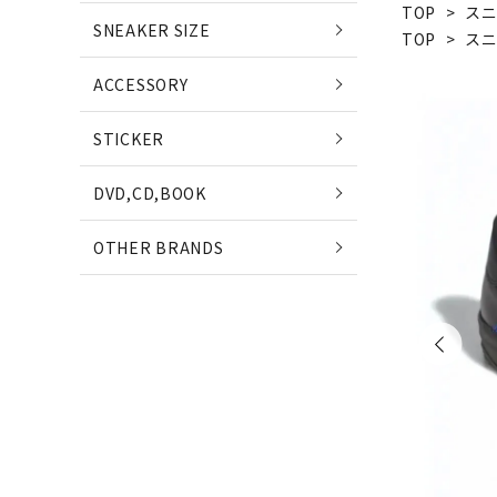
TOP
>
ス
POETS
SNEAKER SIZE
TOP
>
ス
(ポエッツ)
(ポ
ACCESSORY
QUARTER SNACKS
E
STICKER
(クウォータースナックス)
(
DVD,CD,BOOK
SLD SKATEBOARDS
OTHER BRANDS
(エスエルディー)
NIKE SB
NE
(ナイキ エスビー)
(ニ