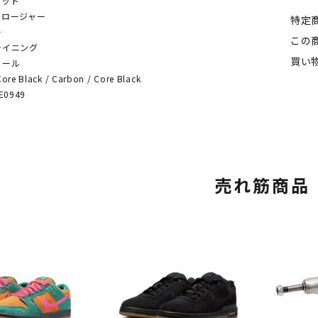
ィット
クロージャー
特定
ー
この
ライニング
買い
ソール
 Black / Carbon / Core Black
0949
売れ筋商品