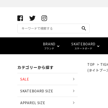
search
BRAND
SKATEBOARD
ブランド
スケートボード
TOP
>
TIG
カテゴリーから探す
APRIL SKATEBOARDS
アパレル サイズ別一覧
コンプリート(完成品)
FUCKING AWESOME
キーホルダー
サイズ検索
(タイトブー
(エイプリル・スケートボード
SALE
ベアリング
スウェット
ベルト
vans
LOWCARD
SKATEBOARD SIZE
EDGLRD
(エッジ・ロード)
バッグ
APPAREL SIZE