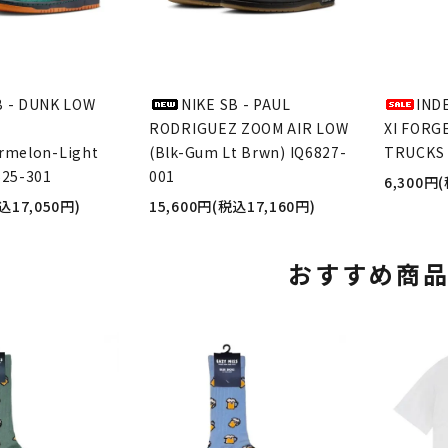
B - DUNK LOW
NIKE SB - PAUL
IND
RODRIGUEZ ZOOM AIR LOW
XI FORG
rmelon-Light
(Blk-Gum Lt Brwn) IQ6827-
TRUCKS 
625-301
001
6,300円
込17,050円)
15,600円(税込17,160円)
おすすめ商