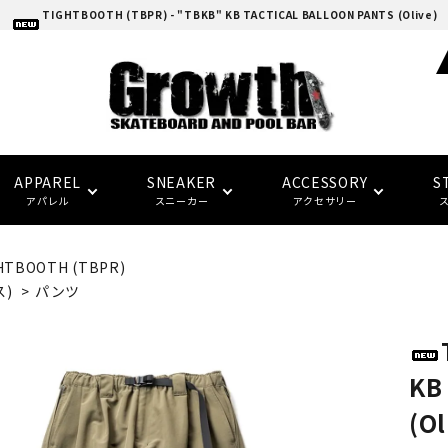
TIGHTBOOTH (TBPR) - "TBKB" KB TACTICAL BALLOON PANTS (Olive)
APPAREL
SNEAKER
ACCESSORY
S
アパレル
スニーカー
アクセサリー
HTBOOTH (TBPR)
adidas skatebording
スケートボードデッキ
ウォレット/ポーチ
EAZY MISS
HOCKEY
Tシャツ
CONVERSE SKATE
バンダナ/タオル
トラック
トップス
FTC
FTC
ス)
>
パンツ
(イージー・ミス)
(エフティーシー)
パーツ・その他
ソックス
NIKE SB
パンツ
SPITFIRE
LAST RESORT AB
グローブ/マフラー
デッキテープ
キャップ
HARD BODY
FUCKING AWESOME
KB
(ハードボディ)
(ファッキンオーサム)
(Ol
セーフティーギア
インソール
ピンバッジ
デッキ サイズ別一覧
セール シューズ
ギフト