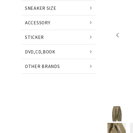
POETS
SNEAKER SIZE
(ポエッツ)
(ポ
ACCESSORY
QUARTER SNACKS
E
STICKER
(クウォータースナックス)
(
DVD,CD,BOOK
SLD SKATEBOARDS
OTHER BRANDS
(エスエルディー)
NIKE SB
NE
(ナイキ エスビー)
(ニ