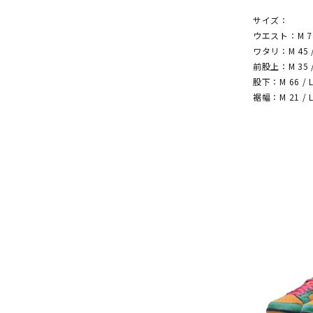
サイズ：
ウエスト：M 74 /
ワタリ：M 45 / 
前股上：M 35 / 
股下：M 66 / L 
裾幅：M 21 / L