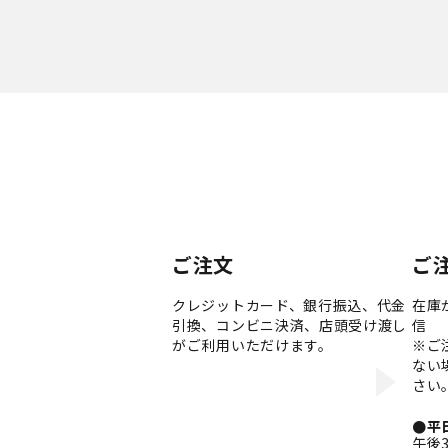
ご注文
ご
クレジットカード、銀行振込、代金
在庫
引換、コンビニ決済、店頭受け渡し
信
がご利用いただけます。
※ご
ない
さい
●平
午後