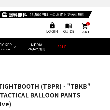
送料無料
card_giftcard
16,500円以上のお買上で送料無料
0
GUIDE
LOGIN
CART
TICKER
MEDIA
SALE
ステッカー
CD/DVD/雑誌
POSSESSED SHOES
LAST RESORT AB
サングラス
ジャケット
ウィール
HUF
(ラストリゾート・エービー)
TIGHTBOOTH (TBPR) - "TBKB"
その他
子供用スケートボード・ギア
NEW BALANCE NUMERIC
ソックス
クージー
KING SKATEBOARDS
 TACTICAL BALLOON PANTS
(キングスケートボード)
ive)
その他