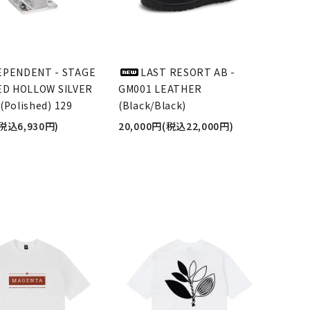
EPENDENT - STAGE
LAST RESORT AB -
ED HOLLOW SILVER
GM001 LEATHER
(Polished) 129
(Black/Black)
(税込6,930円)
20,000円(税込22,000円)
品