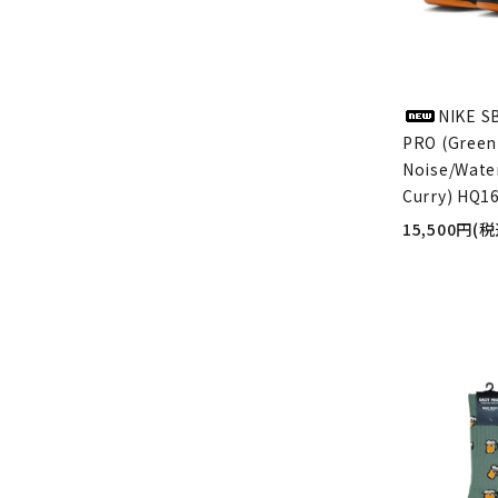
NIKE S
PRO (Green
Noise/Wate
Curry) HQ1
15,500円(税