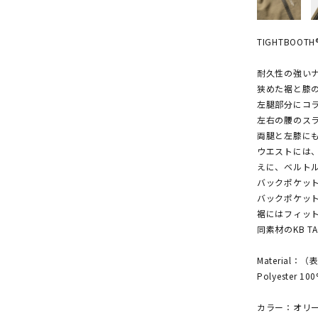
TIGHTBOOTH®
耐久性の強い
狭めた裾と膝
左腿部分にコ
左右の腰のス
両腿と左膝に
ウエストには、
えに、ベルト
バックポケッ
バックポケッ
裾にはフィッ
同素材のKB T
Material：
Polyester 10
カラー：オリ