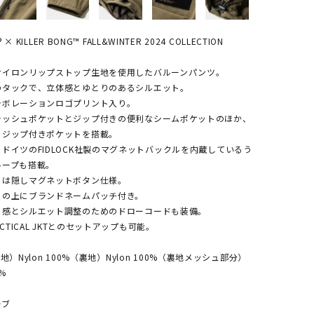
 × KILLER BONG™ FALL&WINTER 2024 COLLECTION
ナイロンリップストップ生地を使用したバルーンパンツ。
のタックで、立体感とゆとりのあるシルエット。
ラボレーションロゴプリント入り。
ラッシュポケットとジップ付きの便利なシームポケットのほか、
もジップ付きポケットを搭載。
ドイツのFIDLOCK社製のマグネットバックルを内蔵しているう
ループも搭載。
トは隠しマグネットボタン仕様。
トの上にブランドネームパッチ付き。
ト感とシルエット調整のためのドローコードも装備。
ACTICAL JKTとのセットアップも可能。
（表地）Nylon 100%（裏地）Nylon 100%（裏地メッシュ部分）
0%
ーブ