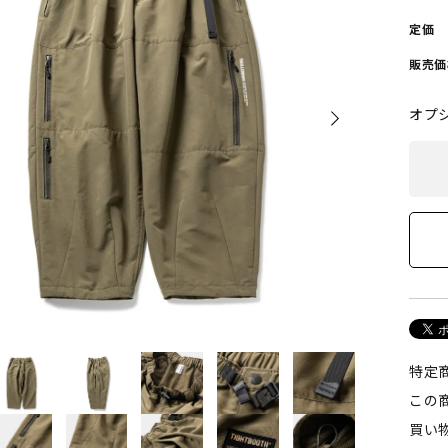
POLAR SKATE CO
GX1000
定価
ーラースケートカンパニー)
(ジーエックス1000)
販売価
VISEN SKATEBOARDS
HOCKEY SKATEBOARD
オプ
エビセン・スケートボード)
(ホッケー・スケートボー
PALACE
TIGHTBOOTH
(パレス)
(タイトブース)
W BALANCE NUMERIC
VANS
ューバランス ヌメリック)
(ヴァンズ)
特定
Growth
この
(グロース)
買い