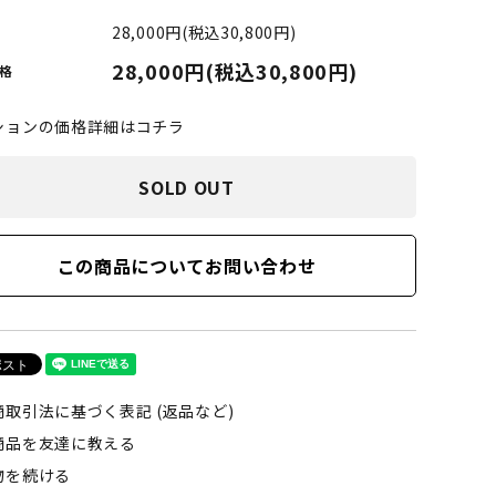
LIMOSINE SKATEBOSRDS
28,000円(税込30,800円)
(リムジン スケートボード)
28,000円(税込30,800円)
格
S
MAGENTA SKATEBOARDS
ションの価格詳細はコチラ
ド)
(マゼンタ・スケートボード)
SOLD OUT
adidas skateboarding
(アディダス・スケートボーディング)
この商品についてお問い合わせ
VAGA BAG
(バガバッグ)
商取引法に基づく表記 (返品など)
商品を友達に教える
物を続ける