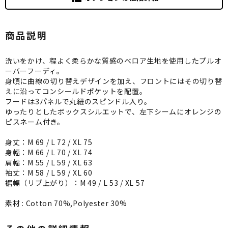
商品説明
洗いをかけ、程よく柔らかな質感のベロア生地を使用したプルオ
ーバーフーディ。
身頃に曲線の切り替えデザインを加え、フロントにはその切り替
えに沿ってコンシールドポケットを配置。
フードは3パネルで丸紐のスピンドル入り。
ゆったりとしたボックスシルエットで、左下シームにオレンジの
ピスネーム付き。
身丈：M 69 / L 72 / XL 75
身幅：M 66 / L 70 / XL 74
肩幅：M 55 / L 59 / XL 63
袖丈：M 58 / L 59 / XL 60
裾幅（リブ上がり）：M 49 / L 53 / XL 57
素材 : Cotton 70%,Polyester 30%