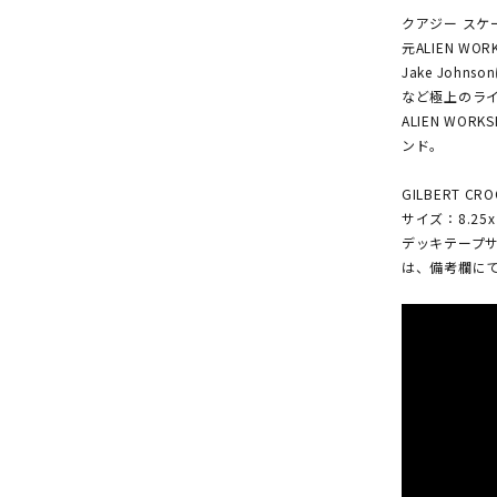
クアジー スケ
元ALIEN WOR
Jake Johnso
など極上のラ
ALIEN W
ンド。
GILBERT C
サイズ：8.25x 3
デッキテープサ
は、備考欄に