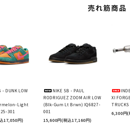
売れ筋商品
B - DUNK LOW
NIKE SB - PAUL
IND
RODRIGUEZ ZOOM AIR LOW
XI FORG
rmelon-Light
(Blk-Gum Lt Brwn) IQ6827-
TRUCKS 
625-301
001
6,300円
込17,050円)
15,600円(税込17,160円)