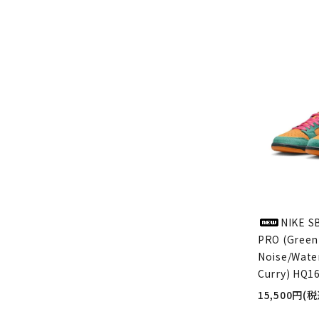
NIKE S
PRO (Green
Noise/Wate
Curry) HQ1
15,500円(税