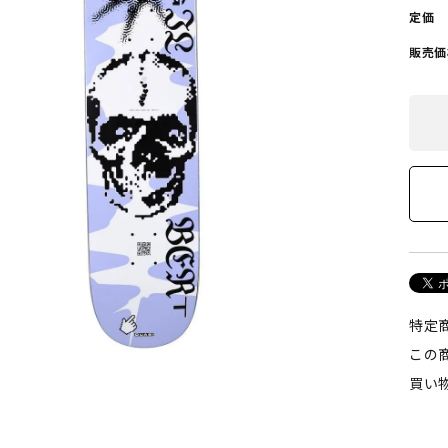
定価
POLAR SKATE CO
GX1000
ーラースケートカンパニー)
(ジーエックス1000)
販売価
VISEN SKATEBOARDS
HOCKEY SKATEBOARD
エビセン・スケートボード)
(ホッケー・スケートボー
PALACE
TIGHTBOOTH
(パレス)
(タイトブース)
W BALANCE NUMERIC
VANS
ューバランス ヌメリック)
(ヴァンズ)
特定
この
Growth
買い
(グロース)