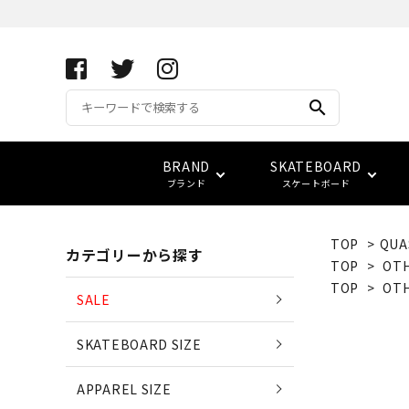
search
BRAND
SKATEBOARD
ブランド
スケートボード
TOP
>
QUA
カテゴリーから探す
APRIL SKATEBOARDS
アパレル サイズ別一覧
コンプリート(完成品)
FUCKING AWESOME
キーホルダー
サイズ検索
TOP
>
OT
(エイプリル・スケートボード
TOP
>
OT
SALE
ベアリング
スウェット
ベルト
vans
LOWCARD
SKATEBOARD SIZE
EDGLRD
(エッジ・ロード)
バッグ
APPAREL SIZE