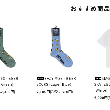
おすすめ商
ISS - BEER
EAZY MISS - BEER
MAG
 Green)
SOCKS (Lager Blue)
SKATEBO
(White)
2,310円)
2,100円(税込2,310円)
6,000円