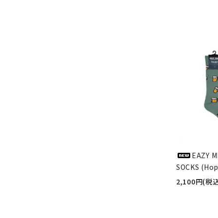
EAZY M
SOCKS (Hop
2,100円(税込