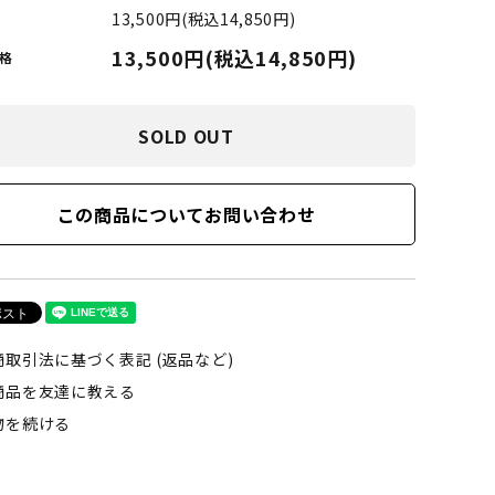
13,500円(税込14,850円)
LIMOSINE SKATEBOSRDS
(リムジン スケートボード)
13,500円(税込14,850円)
格
S
MAGENTA SKATEBOARDS
SOLD OUT
ド)
(マゼンタ・スケートボード)
この商品についてお問い合わせ
adidas skateboarding
(アディダス・スケートボーディング)
VAGA BAG
(バガバッグ)
商取引法に基づく表記 (返品など)
商品を友達に教える
物を続ける