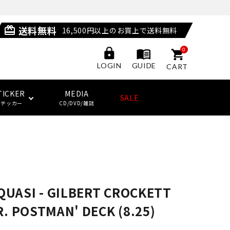
送料無料
card_giftcard
16,500円以上のお買上で送料無料
0
GUIDE
LOGIN
CART
TICKER
MEDIA
SALE
ステッカー
CD/DVD/雑誌
POSSESSED SHOES
LAST RESORT AB
サングラス
ジャケット
ウィール
HUF
(ラストリゾート・エービー)
その他
子供用スケートボード・ギア
NEW BALANCE NUMERIC
ソックス
クージー
QUASI - GILBERT CROCKETT
KING SKATEBOARDS
(キングスケートボード)
R. POSTMAN' DECK (8.25)
その他