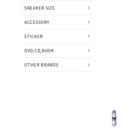
POETS
SNEAKER SIZE
(ポエッツ)
(ポ
ACCESSORY
QUARTER SNACKS
E
STICKER
(クウォータースナックス)
(
DVD,CD,BOOK
SLD SKATEBOARDS
OTHER BRANDS
(エスエルディー)
NIKE SB
NE
(ナイキ エスビー)
(ニ