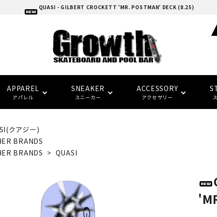
QUASI - GILBERT CROCKETT 'MR. POSTMAN' DECK (8.25)
APPAREL
SNEAKER
ACCESSORY
S
アパレル
スニーカー
アクセサリー
SI(クアジー)
adidas skatebording
スケートボードデッキ
ウォレット/ポーチ
EAZY MISS
HOCKEY
Tシャツ
CONVERSE SKATE
バンダナ/タオル
トラック
トップス
FTC
FTC
HER BRANDS
(イージー・ミス)
(エフティーシー)
HER BRANDS
>
QUASI
パーツ・その他
ソックス
NIKE SB
パンツ
SPITFIRE
LAST RESORT AB
グローブ/マフラー
デッキテープ
キャップ
HARD BODY
FUCKING AWESOME
(ハードボディ)
(ファッキンオーサム)
'M
セーフティーギア
インソール
ピンバッジ
デッキ サイズ別一覧
セール シューズ
ギフト