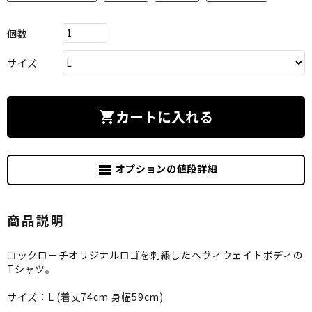
個数
サイズ
カートに入れる
shopping_cart
オプションの値段詳細
view_list
商品説明
コックローチオリジナルロゴを刺繍したヘヴィウェイトボディの
Tシャツ。
サイズ：L (着丈74cm 身幅59cm)