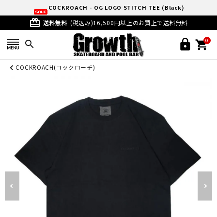
COCKROACH - OG LOGO STITCH TEE (Black)
card_giftcard
送料無料
(税込み)16,500円以上のお買上で送料無料
0
search
COCKROACH(コックローチ)