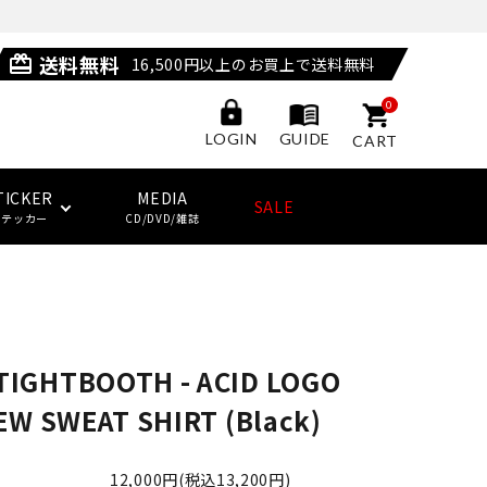
送料無料
card_giftcard
16,500円以上のお買上で送料無料
0
GUIDE
LOGIN
CART
TICKER
MEDIA
SALE
ステッカー
CD/DVD/雑誌
POSSESSED SHOES
LAST RESORT AB
サングラス
ジャケット
ウィール
HUF
(ラストリゾート・エービー)
TIGHTBOOTH - ACID LOGO
その他
子供用スケートボード・ギア
NEW BALANCE NUMERIC
ソックス
クージー
KING SKATEBOARDS
EW SWEAT SHIRT (Black)
(キングスケートボード)
その他
12,000円(税込13,200円)