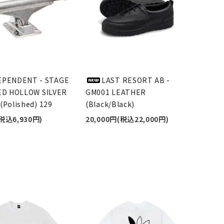
EPENDENT - STAGE
LAST RESORT AB -
ED HOLLOW SILVER
GM001 LEATHER
(Polished) 129
(Black/Black)
(税込6,930円)
20,000円(税込22,000円)
品