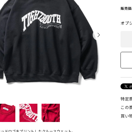
POLAR SKATE CO
GX1000
販売価
ーラースケートカンパニー)
(ジーエックス1000)
オプ
VISEN SKATEBOARDS
HOCKEY SKATEBOARD
エビセン・スケートボード)
(ホッケー・スケートボー
PALACE
TIGHTBOOTH
(パレス)
(タイトブース)
W BALANCE NUMERIC
VANS
ューバランス ヌメリック)
(ヴァンズ)
特定
この
Growth
買い
(グロース)
シッドロゴをプリントしたクルースウェット。