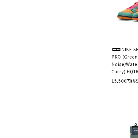
NIKE S
PRO (Green
Noise/Wate
Curry) HQ1
15,500円(税