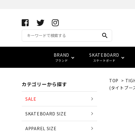
search
BRAND
SKATEBOARD
ブランド
スケートボード
TOP
>
TIG
カテゴリーから探す
APRIL SKATEBOARDS
アパレル サイズ別一覧
コンプリート(完成品)
FUCKING AWESOME
キーホルダー
サイズ検索
(タイトブー
(エイプリル・スケートボード
SALE
ベアリング
スウェット
ベルト
vans
LOWCARD
SKATEBOARD SIZE
EDGLRD
(エッジ・ロード)
バッグ
APPAREL SIZE