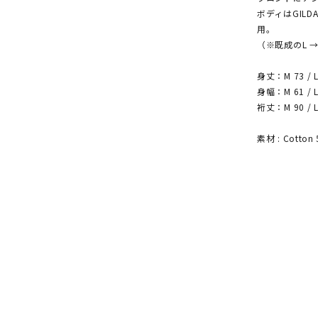
ボディはGIL
用。
（※既成のL →
身丈：M 73 / L 
身幅：M 61 / L 
裄丈：M 90 / L 
素材 : Cotton 