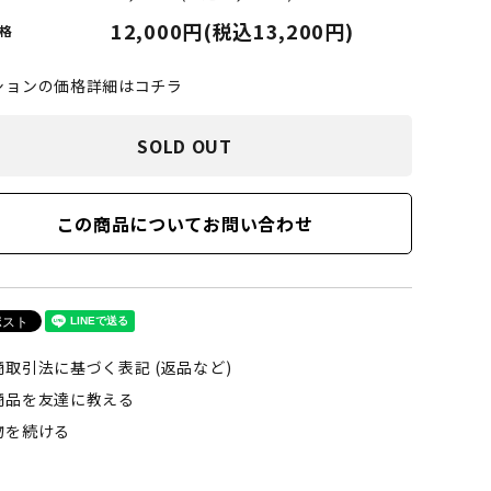
LIMOSINE SKATEBOSRDS
12,000円(税込13,200円)
格
(リムジン スケートボード)
ションの価格詳細はコチラ
S
MAGENTA SKATEBOARDS
SOLD OUT
ド)
(マゼンタ・スケートボード)
adidas skateboarding
この商品についてお問い合わせ
(アディダス・スケートボーディング)
VAGA BAG
(バガバッグ)
商取引法に基づく表記 (返品など)
商品を友達に教える
物を続ける