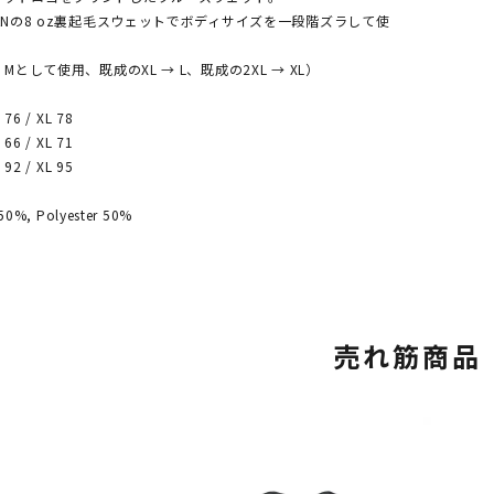
DANの8 oz裏起毛スウェットでボディサイズを一段階ズラして使
 Mとして使用、既成のXL → L、既成の2XL → XL）
76 / XL 78
66 / XL 71
92 / XL 95
50%, Polyester 50%
売れ筋商品