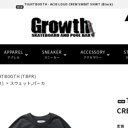
TIGHTBOOTH - ACID LOGO CREW SWEAT SHIRT (Black)
APPAREL
SNEAKER
ACCESSORY
S
アパレル
スニーカー
アクセサリー
HTBOOTH (TBPR)
adidas skatebording
スケートボードデッキ
ウォレット/ポーチ
EAZY MISS
HOCKEY
Tシャツ
CONVERSE SKATE
バンダナ/タオル
トラック
トップス
FTC
FTC
ス)
>
スウェット,パーカ
(イージー・ミス)
(エフティーシー)
パーツ・その他
ソックス
NIKE SB
パンツ
SPITFIRE
LAST RESORT AB
グローブ/マフラー
デッキテープ
キャップ
HARD BODY
FUCKING AWESOME
CR
(ハードボディ)
(ファッキンオーサム)
セーフティーギア
インソール
ピンバッジ
デッキ サイズ別一覧
セール シューズ
ギフト
定価