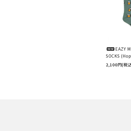
EAZY M
SOCKS (Hop
2,100円(税込