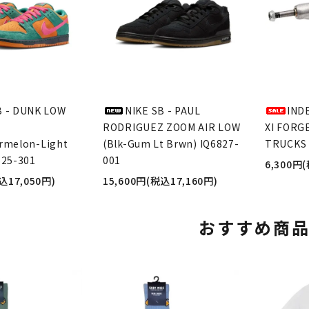
B - DUNK LOW
NIKE SB - PAUL
IND
RODRIGUEZ ZOOM AIR LOW
XI FORG
rmelon-Light
(Blk-Gum Lt Brwn) IQ6827-
TRUCKS 
625-301
001
6,300円
込17,050円)
15,600円(税込17,160円)
おすすめ商