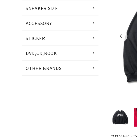
POETS
SNEAKER SIZE
(ポエッツ)
(ポ
ACCESSORY
QUARTER SNACKS
E
STICKER
(クウォータースナックス)
(
DVD,CD,BOOK
SLD SKATEBOARDS
OTHER BRANDS
(エスエルディー)
NIKE SB
NE
(ナイキ エスビー)
(ニ
フロントにア