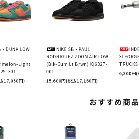
B - DUNK LOW
NIKE SB - PAUL
IND
RODRIGUEZ ZOOM AIR LOW
XI FORG
rmelon-Light
(Blk-Gum Lt Brwn) IQ6827-
TRUCKS 
625-301
001
6,300円
込17,050円)
15,600円(税込17,160円)
おすすめ商