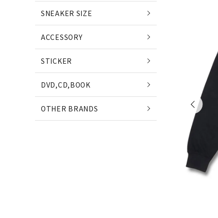
POETS
SNEAKER SIZE
(ポエッツ)
(ポ
ACCESSORY
QUARTER SNACKS
E
STICKER
(クウォータースナックス)
(
DVD,CD,BOOK
SLD SKATEBOARDS
OTHER BRANDS
(エスエルディー)
NIKE SB
NE
(ナイキ エスビー)
(ニ