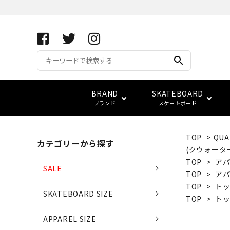
search
BRAND
SKATEBOARD
ブランド
スケートボード
TOP
>
QUA
カテゴリーから探す
APRIL SKATEBOARDS
アパレル サイズ別一覧
コンプリート(完成品)
FUCKING AWESOME
キーホルダー
サイズ検索
(クウォータ
(エイプリル・スケートボード
TOP
>
アパ
SALE
TOP
>
アパ
ベアリング
スウェット
ベルト
vans
LOWCARD
TOP
>
ト
SKATEBOARD SIZE
EDGLRD
TOP
>
ト
(エッジ・ロード)
バッグ
APPAREL SIZE