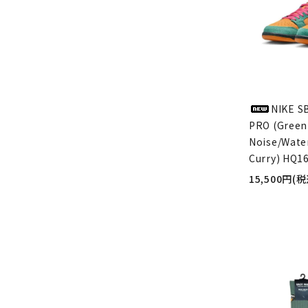
NIKE S
PRO (Green
Noise/Wate
Curry) HQ1
15,500円(税