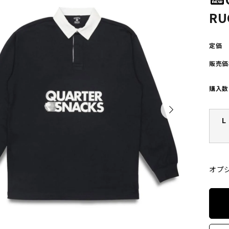
POLAR SKATE CO
GX1000
RU
ーラースケートカンパニー)
(ジーエックス1000)
定価
VISEN SKATEBOARDS
HOCKEY SKATEBOARD
販売価
エビセン・スケートボード)
(ホッケー・スケートボー
購入数
PALACE
TIGHTBOOTH
(パレス)
(タイトブース)
L
W BALANCE NUMERIC
VANS
ューバランス ヌメリック)
(ヴァンズ)
オプ
Growth
(グロース)