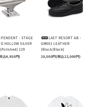
EPENDENT - STAGE
LAST RESORT AB -
ED HOLLOW SILVER
GM001 LEATHER
(Polished) 129
(Black/Black)
(税込6,930円)
20,000円(税込22,000円)
品