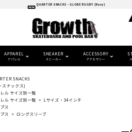
QUARTER SNACKS - GLOBE RUGBY (Navy)
APPAREL
SNEAKER
ACCESSORY
S
アパレル
スニーカー
アクセサリー
RTER SNACKS
adidas skatebording
スケートボードデッキ
ウォレット/ポーチ
EAZY MISS
HOCKEY
Tシャツ
CONVERSE SKATE
バンダナ/タオル
トラック
トップス
FTC
FTC
ースナックス)
(イージー・ミス)
(エフティーシー)
レル サイズ別一覧
レル サイズ別一覧
>
Lサイズ・34インチ
パーツ・その他
ソックス
NIKE SB
パンツ
SPITFIRE
LAST RESORT AB
グローブ/マフラー
デッキテープ
キャップ
ップス
HARD BODY
FUCKING AWESOME
ップス
>
ロングスリーブ
(ハードボディ)
(ファッキンオーサム)
セーフティーギア
インソール
ピンバッジ
デッキ サイズ別一覧
セール シューズ
ギフト