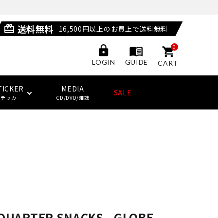
送料無料
card_giftcard
16,500円以上のお買上で送料無料
0
GUIDE
LOGIN
CART
TICKER
MEDIA
SALE
ステッカー
CD/DVD/雑誌
POSSESSED SHOES
LAST RESORT AB
サングラス
ジャケット
ウィール
HUF
(ラストリゾート・エービー)
その他
子供用スケートボード・ギア
NEW BALANCE NUMERIC
ソックス
クージー
KING SKATEBOARDS
(キングスケートボード)
その他
QUARTER SNACKS - GLOBE