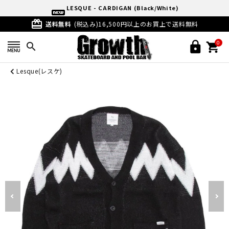
LESQUE - CARDIGAN (Black/White)
card_giftcard
送料無料
(税込み)16,500円以上のお買上で送料無料
0
search
Lesque(レスケ)