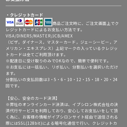
・クレジットカード
商品ご注文時に、ご注文画面上でク
レジットカードによるお支払い方法です。
VISA/DINERS/MASTER/JCB/AMEX
（ビザ，ダイナース，マスターカード，ジェーシービー，ア
メリカン・エキスプレス）上記マークの入っているクレジッ
トカードは全てご利用頂けます。
※配達日に受け取りのみでOKなので、簡単で便利です。
※お支払には一括払い、リボ払い、分割払いを選択いただけ
ます。
分割払いの支払回数は3・5・6・10・12・15・18・20・24
回です。
【安心、安全のカード決済】
※弊社のオンラインカード決済は、イプシロン株式会社の決
済代行サービスを利用しており、安心してお支払いをして頂
く為に、お客様の情報がイプシロンサイト経由で送信される
際にはSSL(128bit)による暗号化通信で行い、クレジットカ