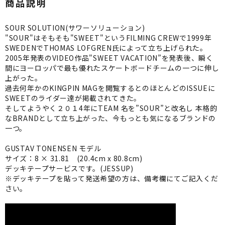
商品説明
SOUR SOLUTION(サワーソリューション)
"SOUR"はそもそも"SWEET"というFILMING CREWで1999年
SWEDENでTHOMAS LOFGREN氏によって立ち上げられた。
2005年発表のVIDEO作品"SWEET VACATION”を発表後、瞬く
間にヨーロッパで最も優れたスケートボードチームの一つに伸し
上がった。
過去何年かのKINGPIN MAGを閲覧するとのほとんどのISSUEに
SWEETのライダー達が掲載されてきた。
そしてようやく２０１4年にTEAM 名を”SOUR”と改名し 本格的
なBRANDとして立ち上がった、今もっとも気になるブランドの
一つ。
GUSTAV TONENSEN モデル
サイズ：8 × 31.81 (20.4cm x 80.8cm)
デッキテープサービスです。(JESSUP)
※デッキテープを貼って発送希望の方は、備考欄にてご記入くだ
さい。