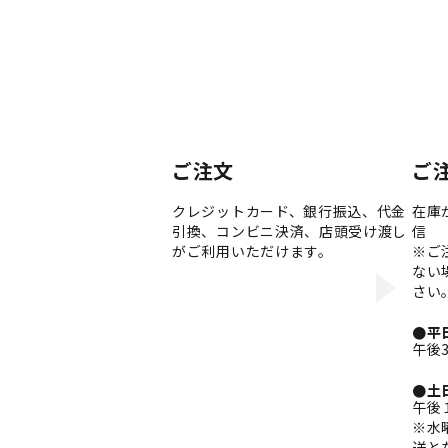
ご注文
ご
クレジットカード、銀行振込、代金
在庫
引換、コンビニ決済、店頭受け渡し
信
がご利用いただけます。
※ご
ない
さい
●平
午後
●土
午後
※水
送と