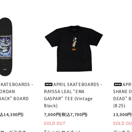
SKATEBOARDS -
APRIL SKATEBOARDS -
APR
JORDAN
RAYSSA LEAL "EMA
SHANE O
BACK" BOARD
GASPAR" TEE (Vintage
DEAD" B
Black)
(8.25)
込14,300円)
7,000円(税込7,700円)
13,000
SOLD OUT
SOLD O