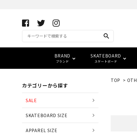
search
BRAND
SKATEBOARD
ブランド
スケートボード
TOP
>
OTH
カテゴリーから探す
APRIL SKATEBOARDS
アパレル サイズ別一覧
コンプリート(完成品)
FUCKING AWESOME
キーホルダー
サイズ検索
(エイプリル・スケートボード
SALE
ベアリング
スウェット
ベルト
vans
LOWCARD
SKATEBOARD SIZE
EDGLRD
(エッジ・ロード)
バッグ
APPAREL SIZE