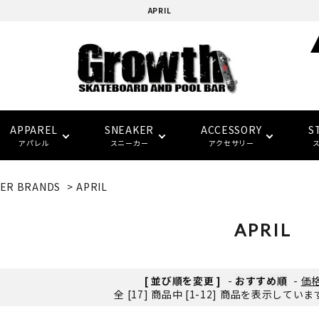
APRIL
APPAREL
SNEAKER
ACCESSORY
S
アパレル
スニーカー
アクセサリー
ER BRANDS
>
APRIL
adidas skatebording
スケートボードデッキ
ウォレット/ポーチ
EAZY MISS
HOCKEY
Tシャツ
CONVERSE SKATE
バンダナ/タオル
トラック
トップス
FTC
FTC
(イージー・ミス)
(エフティーシー)
APRIL
パーツ・その他
ソックス
NIKE SB
パンツ
SPITFIRE
LAST RESORT AB
グローブ/マフラー
デッキテープ
キャップ
HARD BODY
FUCKING AWESOME
[ 並び順を変更 ]
-
おすすめ順
-
価
(ハードボディ)
(ファッキンオーサム)
全 [17] 商品中 [1-12] 商品を表示してい
セーフティーギア
インソール
ピンバッジ
デッキ サイズ別一覧
セール シューズ
ギフト