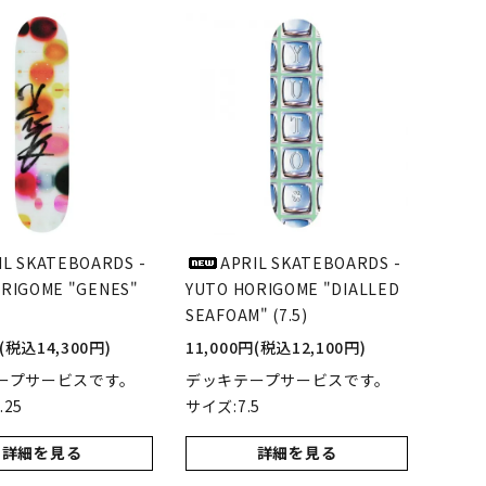
LIMOSINE SKATEBOSRDS
(リムジン スケートボード)
S
MAGENTA SKATEBOARDS
ド)
(マゼンタ・スケートボード)
adidas skateboarding
(アディダス・スケートボーディング)
IL SKATEBOARDS -
APRIL SKATEBOARDS -
RIGOME "GENES"
YUTO HORIGOME "DIALLED
SEAFOAM" (7.5)
VAGA BAG
(バガバッグ)
円(税込14,300円)
11,000円(税込12,100円)
ープサービスです。
デッキテープサービスです。
.25
サイズ:7.5
詳細を見る
詳細を見る