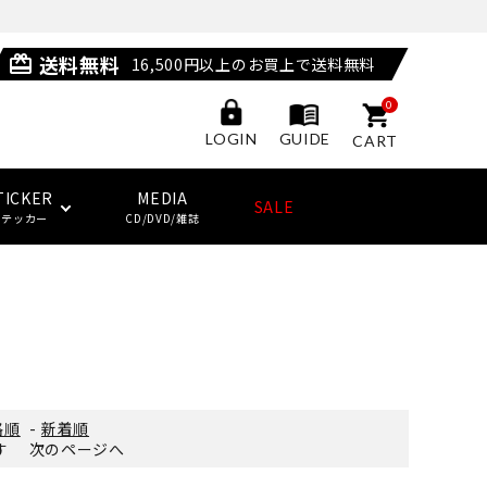
送料無料
card_giftcard
16,500円以上のお買上で送料無料
0
GUIDE
LOGIN
CART
TICKER
MEDIA
SALE
ステッカー
CD/DVD/雑誌
POSSESSED SHOES
LAST RESORT AB
サングラス
ジャケット
ウィール
HUF
(ラストリゾート・エービー)
その他
子供用スケートボード・ギア
NEW BALANCE NUMERIC
ソックス
クージー
KING SKATEBOARDS
格順
-
新着順
(キングスケートボード)
ます
次のページへ
その他