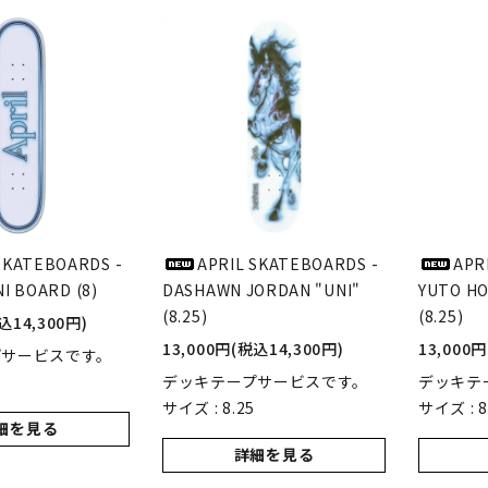
POLAR SKATE CO
GX1000
ーラースケートカンパニー)
(ジーエックス1000)
VISEN SKATEBOARDS
HOCKEY SKATEBOARD
エビセン・スケートボード)
(ホッケー・スケートボー
PALACE
TIGHTBOOTH
(パレス)
(タイトブース)
SKATEBOARDS -
APRIL SKATEBOARDS -
APR
I BOARD (8)
DASHAWN JORDAN "UNI"
YUTO HO
W BALANCE NUMERIC
(8.25)
VANS
(8.25)
込14,300円)
ューバランス ヌメリック)
(ヴァンズ)
13,000円(税込14,300円)
13,000
プサービスです。
デッキテープサービスです。
デッキテ
サイズ : 8.25
サイズ : 8
Growth
細を見る
(グロース)
詳細を見る