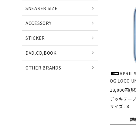
POETS
SNEAKER SIZE
(ポエッツ)
(ポ
ACCESSORY
QUARTER SNACKS
E
STICKER
(クウォータースナックス)
(
DVD,CD,BOOK
SLD SKATEBOARDS
OTHER BRANDS
(エスエルディー)
APRIL 
OG LOGO UN
NIKE SB
NE
13,000円(税
(ナイキ エスビー)
(ニ
デッキテー
サイズ : 8
詳