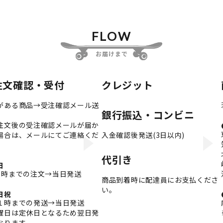
FLOW
お届けまで
注文確認・受付
クレジット
がある商品→受注確認メール送
銀行振込・コンビニ
注文後の受注確認メールが届か
場合は、メールにてご連絡くだ
入金確認後発送(3日以内)
。
代引き
日
3時までの注文→当日発送
商品到着時に配達員にお支払くださ
い。
日祝
１時までの発送→当日発送
曜日は定休日となるため翌日発
なります。