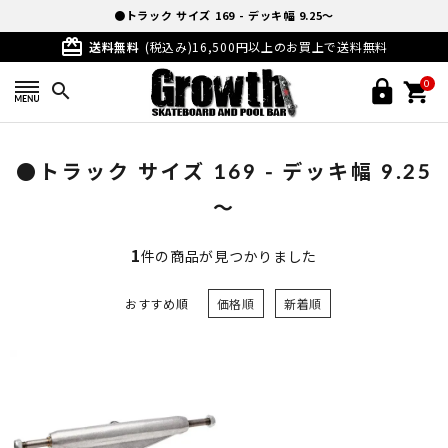
●トラック サイズ 169 - デッキ幅 9.25～
card_giftcard
送料無料
(税込み)16,500円以上のお買上で送料無料
0
search
●トラック サイズ 169 - デッキ幅 9.25
～
1
件の商品が見つかりました
おすすめ順
価格順
新着順