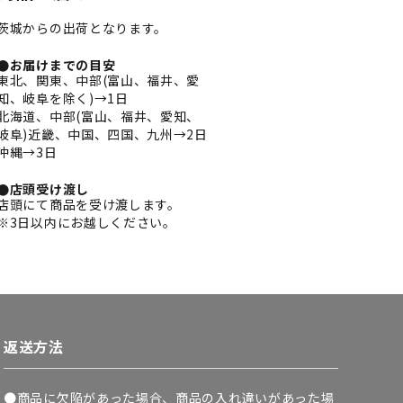
茨城からの出荷となります。
●お届けまでの目安
東北、関東、中部(富山、福井、愛
知、岐阜を除く)→1日
北海道、中部(富山、福井、愛知、
岐阜)近畿、中国、四国、九州→2日
沖縄→3日
●店頭受け渡し
店頭にて商品を受け渡します。
※3日以内にお越しください。
返送方法
●商品に欠陥があった場合、商品の入れ違いがあった場