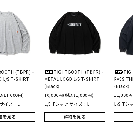
POLAR SKATE CO
GX1000
ーラースケートカンパニー)
(ジーエックス1000)
VISEN SKATEBOARDS
HOCKEY SKATEBOARD
エビセン・スケートボード)
(ホッケー・スケートボー
PALACE
TIGHTBOOTH
(パレス)
(タイトブース)
OOTH (TBPR) -
TIGHTBOOTH (TBPR) -
TIG
 L/S T-SHIRT
METAL LOGO L/S T-SHIRT
PASS THE
W BALANCE NUMERIC
(Black)
VANS
(Black)
ューバランス ヌメリック)
(ヴァンズ)
込11,000円)
10,000円(税込11,000円)
11,000
ツ サイズ：L
L/S Tシャツ サイズ：L
L/S Tシ
Growth
細を見る
詳細を見る
(グロース)