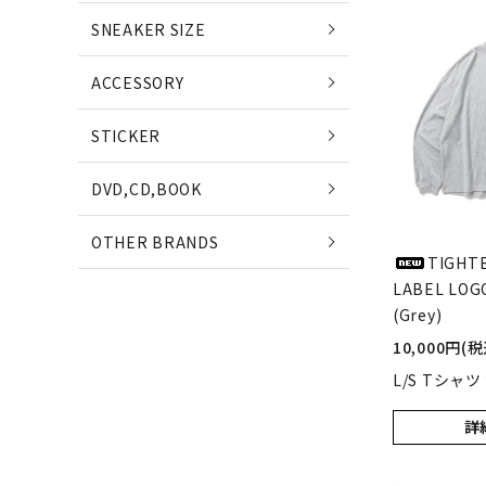
POETS
SNEAKER SIZE
(ポエッツ)
(ポ
ACCESSORY
QUARTER SNACKS
E
STICKER
(クウォータースナックス)
(
DVD,CD,BOOK
SLD SKATEBOARDS
OTHER BRANDS
(エスエルディー)
TIGHTB
LABEL LOGO
NIKE SB
(Grey)
NE
(ナイキ エスビー)
(ニ
10,000円(税
L/S Tシャ
詳