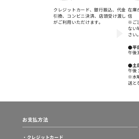
クレジットカード、銀行振込、代金
在庫
引換、コンビニ決済、店頭受け渡し
信
がご利用いただけます。
※ご
ない
さい
●平
午後
●土
午後
※水
送と
お支払方法
・クレジットカード