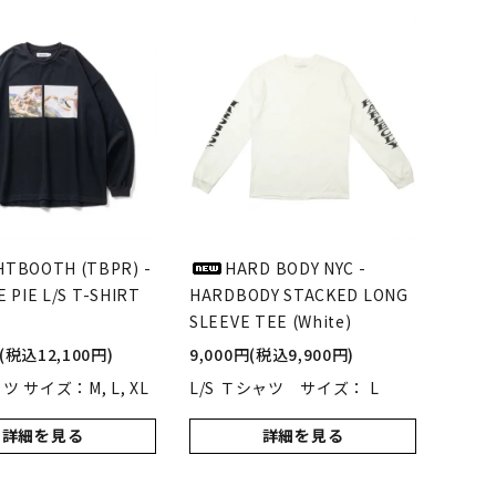
LIMOSINE SKATEBOSRDS
(リムジン スケートボード)
S
MAGENTA SKATEBOARDS
ド)
(マゼンタ・スケートボード)
adidas skateboarding
(アディダス・スケートボーディング)
HTBOOTH (TBPR) -
HARD BODY NYC -
 PIE L/S T-SHIRT
HARDBODY STACKED LONG
SLEEVE TEE (White)
VAGA BAG
(バガバッグ)
円(税込12,100円)
9,000円(税込9,900円)
ャツ サイズ：M, L, XL
L/S Ｔシャツ サイズ： L
詳細を見る
詳細を見る