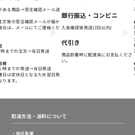
がある商品→受注確認メール送
銀行振込・コンビニ
注文後の受注確認メールが届か
場合は、メールにてご連絡くだ
入金確認後発送(3日以内)
。
代引き
日
3時までの注文→当日発送
商品到着時に配達員にお支払くださ
い。
日祝
１時までの発送→当日発送
曜日は定休日となるため翌日発
なります。
配送方法・送料について
・佐川急便