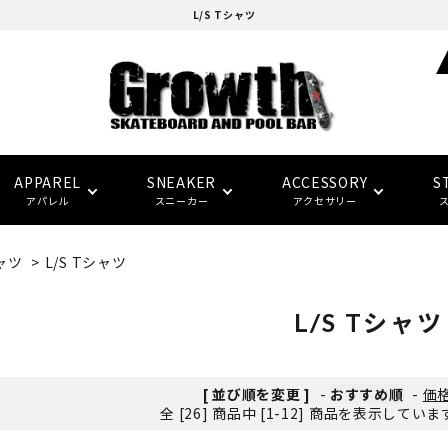
L/S Tシャツ
APPAREL
SNEAKER
ACCESSORY
S
アパレル
スニーカー
アクセサリー
ャツ
>
L/S Tシャツ
adidas skatebording
スケートボードデッキ
ウォレット/ポーチ
EAZY MISS
HOCKEY
Tシャツ
CONVERSE SKATE
バンダナ/タオル
トラック
トップス
FTC
FTC
(イージー・ミス)
(エフティーシー)
L/S Tシャツ
パーツ・その他
ソックス
NIKE SB
パンツ
SPITFIRE
LAST RESORT AB
グローブ/マフラー
デッキテープ
キャップ
HARD BODY
FUCKING AWESOME
[ 並び順を変更 ]
-
おすすめ順
-
価
(ハードボディ)
(ファッキンオーサム)
全 [26] 商品中 [1-12] 商品を表示してい
セーフティーギア
インソール
ピンバッジ
デッキ サイズ別一覧
セール シューズ
ギフト