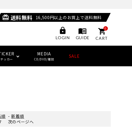
送料無料
card_giftcard
16,500円以上のお買上で送料無料
0
GUIDE
LOGIN
CART
TICKER
MEDIA
SALE
ステッカー
CD/DVD/雑誌
POSSESSED SHOES
LAST RESORT AB
サングラス
ジャケット
ウィール
HUF
(ラストリゾート・エービー)
その他
子供用スケートボード・ギア
NEW BALANCE NUMERIC
ソックス
クージー
KING SKATEBOARDS
格順
-
新着順
(キングスケートボード)
ます
次のページへ
その他