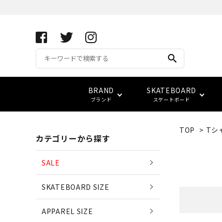
search
BRAND
SKATEBOARD
ブランド
スケートボード
TOP
>
Tシ
カテゴリーから探す
APRIL SKATEBOARDS
アパレル サイズ別一覧
コンプリート(完成品)
FUCKING AWESOME
キーホルダー
サイズ検索
(エイプリル・スケートボード
SALE
ベアリング
スウェット
ベルト
vans
LOWCARD
SKATEBOARD SIZE
EDGLRD
(エッジ・ロード)
バッグ
APPAREL SIZE