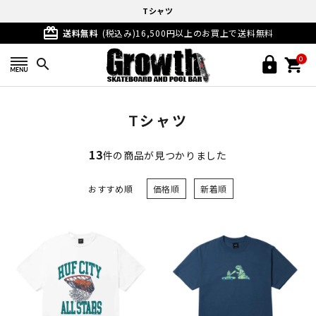
Tシャツ
card_giftcard
送料無料
(税込み)16,500円以上のお買上で送料無料
0
search
Tシャツ
13
件の商品が見つかりました
おすすめ順
価格順
新着順