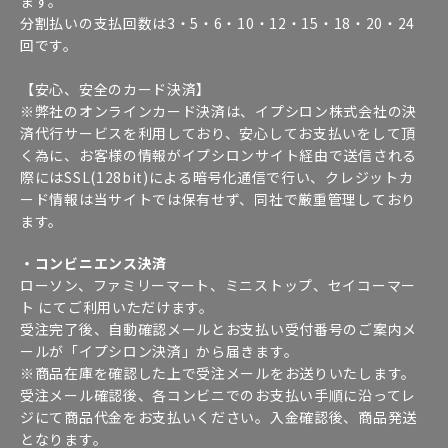
ます。
分割払いの支払回数は3・5・6・10・12・15・18・20・24
回です。
【安心、安全のカード決済】
※弊社のオンラインカード決済は、イプシロン株式会社の決
済代行サービスを利用しており、安心してお支払いをして頂
く為に、お客様の情報がイプシロンサイト経由で送信される
際にはSSL(128bit)による暗号化通信で行い、クレジットカ
ード情報は当サイトでは保有せず、同社で厳重管理しており
ます。
・コンビニエンス決済
ローソン、ファミリーマート、ミニストップ、セイコーマー
ト にてご利用いただけます。
受注完了後、自動確認メールとお支払い受付番号のご案内メ
ールが「イプシロン決済」から届きます。
※商品在庫を確認した上で受注メールをお送りいたします。
受注メール確認後、各コンビニでのお支払い手順に沿ってレ
ジにて商品代金をお支払いください。入金確認後、商品発送
となります。