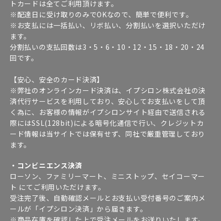
トカードは全てご利用頂けます。
※配達日に受け取りのみでOKなので、簡単で便利です。
※お支払には一括払い、リボ払い、分割払いを選択いただけ
ます。
分割払いの支払回数は3・5・6・10・12・15・18・20・24
回です。
【安心、安全のカード決済】
※弊社のオンラインカード決済は、イプシロン株式会社の決
済代行サービスを利用しており、安心してお支払いをして頂
く為に、お客様の情報がイプシロンサイト経由で送信される
際にはSSL(128bit)による暗号化通信で行い、クレジットカ
ード情報は当サイトでは保有せず、同社で厳重管理しており
ます。
・コンビニエンス決済
ローソン、ファミリーマート、ミニストップ、セイコーマー
ト にてご利用いただけます。
受注完了後、自動確認メールとお支払い受付番号のご案内メ
ールが「イプシロン決済」から届きます。
※商品在庫を確認した上で受注メールをお送りいたします。