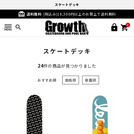
スケートデッキ
card_giftcard
送料無料
(税込み)16,500円以上のお買上で送料無料
0
search
スケートデッキ
24
件の商品が見つかりました
おすすめ順
価格順
新着順