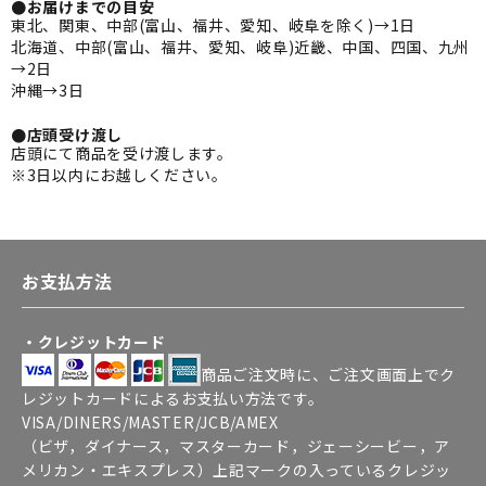
●お届けまでの目安
東北、関東、中部(富山、福井、愛知、岐阜を除く)→1日
北海道、中部(富山、福井、愛知、岐阜)近畿、中国、四国、九州
→2日
沖縄→3日
●店頭受け渡し
店頭にて商品を受け渡します。
※3日以内にお越しください。
お支払方法
・クレジットカード
商品ご注文時に、ご注文画面上でク
レジットカードによるお支払い方法です。
VISA/DINERS/MASTER/JCB/AMEX
（ビザ，ダイナース，マスターカード，ジェーシービー，ア
メリカン・エキスプレス）上記マークの入っているクレジッ