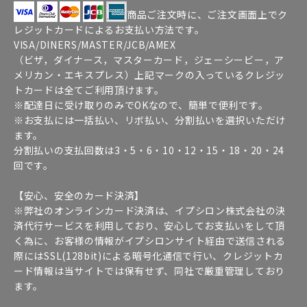
商品ご注文時に、ご注文画面上でク
レジットカードによるお支払い方法です。
VISA/DINERS/MASTER/JCB/AMEX
（ビザ，ダイナース，マスターカード，ジェーシービー，ア
メリカン・エキスプレス）上記マークの入っているクレジッ
トカードは全てご利用頂けます。
※配達日に受け取りのみでOKなので、簡単で便利です。
※お支払には一括払い、リボ払い、分割払いを選択いただけ
ます。
分割払いの支払回数は3・5・6・10・12・15・18・20・24
回です。
【安心、安全のカード決済】
※弊社のオンラインカード決済は、イプシロン株式会社の決
済代行サービスを利用しており、安心してお支払いをして頂
く為に、お客様の情報がイプシロンサイト経由で送信される
際にはSSL(128bit)による暗号化通信で行い、クレジットカ
ード情報は当サイトでは保有せず、同社で厳重管理しており
ます。