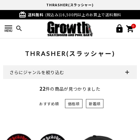
THRASHER(スラッシャー)
card_giftcard
送料無料
(税込み)16,500円以上のお買上で送料無料
0
search
THRASHER(スラッシャー)
さらにジャンルを絞り込む
22
件の商品が見つかりました
おすすめ順
価格順
新着順