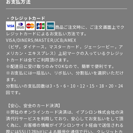
お支払方法
・クレジットカード
商品ご注文時に、ご注文画面上でク
レジットカードによるお支払い方法です。
VISA/DINERS/MASTER/JCB/AMEX
（ビザ，ダイナース，マスターカード，ジェーシービー，ア
メリカン・エキスプレス）上記マークの入っているクレジッ
トカードは全てご利用頂けます。
※配達日に受け取りのみでOKなので、簡単で便利です。
※お支払には一括払い、リボ払い、分割払いを選択いただけ
ます。
分割払いの支払回数は3・5・6・10・12・15・18・20・24
回です。
【安心、安全のカード決済】
※弊社のオンラインカード決済は、イプシロン株式会社の決
済代行サービスを利用しており、安心してお支払いをして頂
く為に、お客様の情報がイプシロンサイト経由で送信される
際にはSSL(128bit)による暗号化通信で行い、クレジットカ