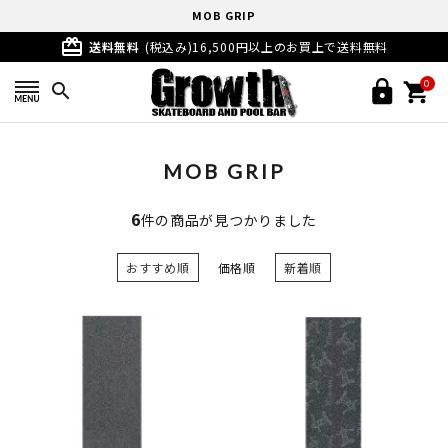
MOB GRIP
card_giftcard
送料無料
(税込み)16,500円以上のお買上で送料無料
0
search
MOB GRIP
6
件の商品が見つかりました
おすすめ順
価格順
新着順