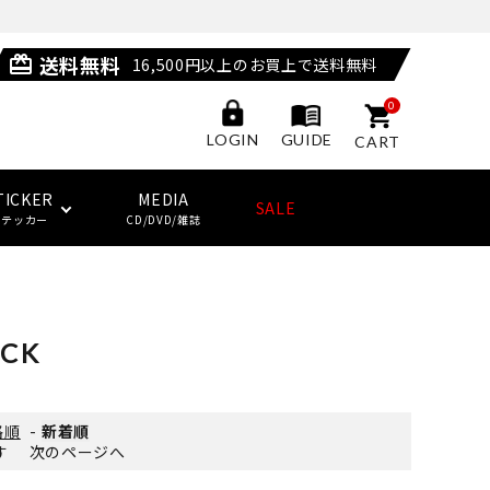
送料無料
card_giftcard
16,500円以上のお買上で送料無料
0
GUIDE
LOGIN
CART
TICKER
MEDIA
SALE
ステッカー
CD/DVD/雑誌
POSSESSED SHOES
LAST RESORT AB
サングラス
ジャケット
ウィール
HUF
(ラストリゾート・エービー)
UCK
その他
子供用スケートボード・ギア
NEW BALANCE NUMERIC
ソックス
クージー
KING SKATEBOARDS
格順
-
新着順
(キングスケートボード)
ます
次のページへ
その他