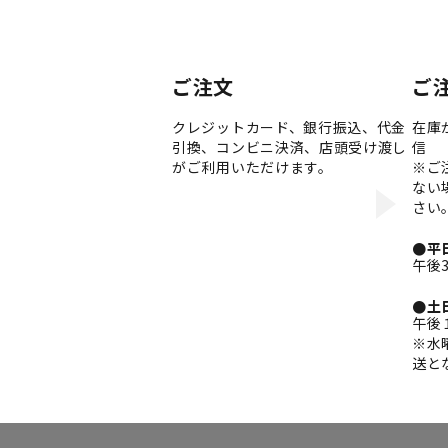
ご注文
ご
クレジットカード、銀行振込、代金
在庫
引換、コンビニ決済、店頭受け渡し
信
がご利用いただけます。
※ご
ない
さい
●平
午後
●土
午後
※水
送と