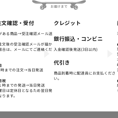
お届けまで
注文確認・受付
クレジット
がある商品→受注確認メール送
銀行振込・コンビニ
注文後の受注確認メールが届か
場合は、メールにてご連絡くだ
入金確認後発送(3日以内)
。
代引き
日
3時までの注文→当日発送
商品到着時に配達員にお支払くださ
い。
日祝
１時までの発送→当日発送
曜日は定休日となるため翌日発
なります。