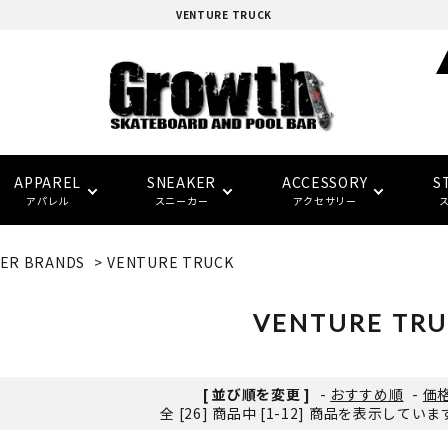
VENTURE TRUCK
APPAREL
SNEAKER
ACCESSORY
S
アパレル
スニーカー
アクセサリー
ER BRANDS
>
VENTURE TRUCK
adidas skatebording
スケートボードデッキ
ウォレット/ポーチ
EAZY MISS
HOCKEY
Tシャツ
CONVERSE SKATE
バンダナ/タオル
トラック
トップス
FTC
FTC
(イージー・ミス)
(エフティーシー)
VENTURE TR
パーツ・その他
ソックス
NIKE SB
パンツ
SPITFIRE
LAST RESORT AB
グローブ/マフラー
デッキテープ
キャップ
HARD BODY
FUCKING AWESOME
[ 並び順を変更 ]
-
おすすめ順
-
価
(ハードボディ)
(ファッキンオーサム)
全 [26] 商品中 [1-12] 商品を表示してい
セーフティーギア
インソール
ピンバッジ
デッキ サイズ別一覧
セール シューズ
ギフト