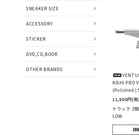
POETS
SNEAKER SIZE
(ポエッツ)
(ポ
ACCESSORY
QUARTER SNACKS
E
STICKER
(クウォータースナックス)
(
DVD,CD,BOOK
SLD SKATEBOARDS
OTHER BRANDS
(エスエルディー)
VENTUR
KISHI PRO 
NIKE SB
(Polished )
NE
(ナイキ エスビー)
(ニ
11,600円(税
トラック 2個
LOW
詳