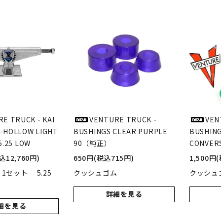
POLAR SKATE CO
GX1000
ーラースケートカンパニー)
(ジーエックス1000)
VISEN SKATEBOARDS
HOCKEY SKATEBOARD
エビセン・スケートボード)
(ホッケー・スケートボー
PALACE
TIGHTBOOTH
(パレス)
(タイトブース)
E TRUCK - KAI
VENTURE TRUCK -
VEN
V-HOLLOW LIGHT
BUSHINGS CLEAR PURPLE
BUSHING
 5.25 LOW
W BALANCE NUMERIC
90（純正）
VANS
CONVERS
ューバランス ヌメリック)
(ヴァンズ)
込12,760円)
650円(税込715円)
1,500円
 1セット 5.25
クッシュゴム
クッシュゴ
Growth
詳細を見る
(グロース)
細を見る