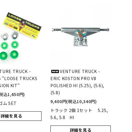
LIMOSINE SKATEBOSRDS
(リムジン スケートボード)
S
MAGENTA SKATEBOARDS
ド)
(マゼンタ・スケートボード)
adidas skateboarding
(アディダス・スケートボーディング)
TURE TRUCK -
VENTURE TRUCK -
 "LOOSE TRUCKS
ERIC KOSTON PRO V8
ION KIT"
POLISHED HI (5.25), (5.6),
VAGA BAG
(5.8)
(バガバッグ)
(税込1,650円)
9,400円(税込10,340円)
ム SET
トラック 2個 1セット 5.25,
詳細を見る
5.6, 5.8 HI
詳細を見る