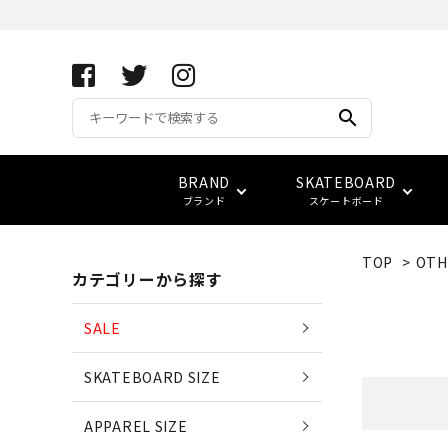
search
BRAND
SKATEBOARD
ブランド
スケートボード
TOP
>
OTH
カテゴリーから探す
APRIL SKATEBOARDS
アパレル サイズ別一覧
コンプリート(完成品)
FUCKING AWESOME
キーホルダー
サイズ検索
(エイプリル・スケートボード
SALE
ベアリング
スウェット
ベルト
vans
LOWCARD
SKATEBOARD SIZE
EDGLRD
(エッジ・ロード)
バッグ
APPAREL SIZE