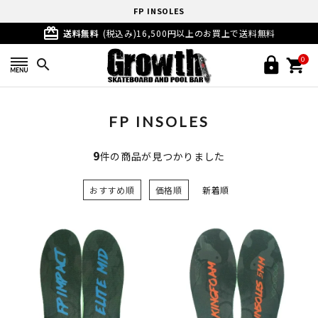
FP INSOLES
card_giftcard
送料無料
(税込み)16,500円以上のお買上で送料無料
0
search
FP INSOLES
9
件の商品が見つかりました
おすすめ順
価格順
新着順