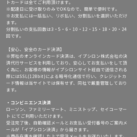
トカードは全てご利用頂けます。
※配達日に受け取りのみでOKなので、簡単で便利です。
※お支払には一括払い、リボ払い、分割払いを選択いただけ
ます。
分割払いの支払回数は3・5・6・10・12・15・18・20・24
回です。
【安心、安全のカード決済】
※弊社のオンラインカード決済は、イプシロン株式会社の決
済代行サービスを利用しており、安心してお支払いをして頂
く為に、お客様の情報がイプシロンサイト経由で送信される
際にはSSL(128bit)による暗号化通信で行い、クレジットカ
ード情報は当サイトでは保有せず、同社で厳重管理しており
ます。
・コンビニエンス決済
ローソン、ファミリーマート、ミニストップ、セイコーマー
ト にてご利用いただけます。
受注完了後、自動確認メールとお支払い受付番号のご案内メ
ールが「イプシロン決済」から届きます。
※商品在庫を確認した上で受注メールをお送りいたします。