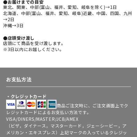
●お届けまでの目安
東北、関東、中部(富山、福井、愛知、岐阜を除く)→1日
北海道、中部(富山、福井、愛知、岐阜)近畿、中国、四国、九州
→2日
沖縄→3日
●店頭受け渡し
店頭にて商品を受け渡します。
※3日以内にお越しください。
お支払方法
・クレジットカード
商品ご注文時に、ご注文画面上でク
レジットカードによるお支払い方法です。
VISA/DINERS/MASTER/JCB/AMEX
（ビザ，ダイナース，マスターカード，ジェーシービー，ア
メリカン・エキスプレス）上記マークの入っているクレジッ