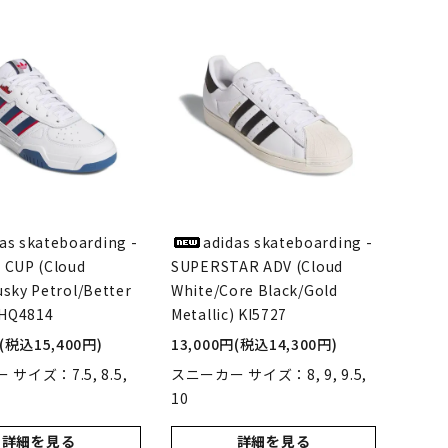
LIMOSINE SKATEBOSRDS
(リムジン スケートボード)
S
MAGENTA SKATEBOARDS
ド)
(マゼンタ・スケートボード)
adidas skateboarding
(アディダス・スケートボーディング)
as skateboarding -
adidas skateboarding -
 CUP (Cloud
SUPERSTAR ADV (Cloud
sky Petrol/Better
White/Core Black/Gold
VAGA BAG
 HQ4814
Metallic) KI5727
(バガバッグ)
円(税込15,400円)
13,000円(税込14,300円)
サイズ：7.5, 8.5,
スニーカー サイズ：8, 9, 9.5,
10
詳細を見る
詳細を見る