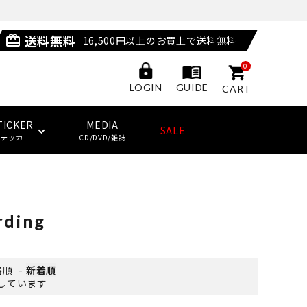
送料無料
card_giftcard
16,500円以上のお買上で送料無料
0
GUIDE
LOGIN
CART
TICKER
MEDIA
SALE
ステッカー
CD/DVD/雑誌
POSSESSED SHOES
LAST RESORT AB
サングラス
ジャケット
ウィール
HUF
(ラストリゾート・エービー)
rding
その他
子供用スケートボード・ギア
NEW BALANCE NUMERIC
ソックス
クージー
KING SKATEBOARDS
格順
-
新着順
(キングスケートボード)
表示しています
その他