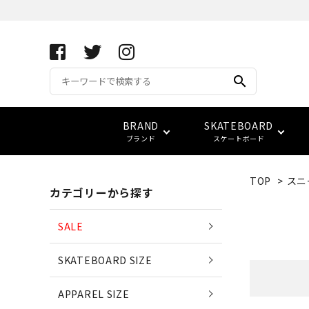
search
BRAND
SKATEBOARD
ブランド
スケートボード
TOP
>
スニ
カテゴリーから探す
APRIL SKATEBOARDS
アパレル サイズ別一覧
コンプリート(完成品)
FUCKING AWESOME
キーホルダー
サイズ検索
(エイプリル・スケートボード
SALE
ベアリング
スウェット
ベルト
vans
LOWCARD
SKATEBOARD SIZE
EDGLRD
(エッジ・ロード)
バッグ
APPAREL SIZE