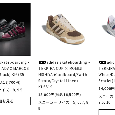
POLAR SKATE CO
GX1000
ーラースケートカンパニー)
(ジーエックス1000)
VISEN SKATEBOARDS
HOCKEY SKATEBOARD
エビセン・スケートボード)
(ホッケー・スケートボー
PALACE
TIGHTBOOTH
(パレス)
(タイトブース)
skateboarding -
adidas skateboarding -
adid
 ADV X MARCOS
TEKKIRA CUP × MOMIJI
TEKKIRA
lack) KI6735
W BALANCE NUMERIC
NISHIYA (Cardboard/Earth
VANS
White/Du
ューバランス ヌメリック)
Strata/Crystal Linen)
(ヴァンズ)
Scarlet)
込18,700円)
KH6519
14,000
イズ：8, 9.5
15,000円(税込16,500円)
スニーカー 
Growth
細を見る
スニーカー サイズ：5, 6, 7, 8,
9.5, 10
(グロース)
9