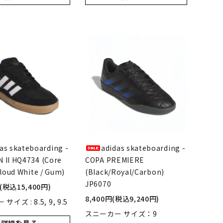
as skateboarding -
adidas skateboarding -
 II HQ4734 (Core
COPA PREMIERE
Cloud White / Gum)
(Black/Royal/Carbon)
JP6070
円(税込15,400円)
8,400円(税込9,240円)
イズ : 8.5, 9, 9.5
スニーカー サイズ：9