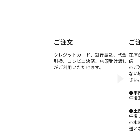
ご注文
ご
クレジットカード、銀行振込、代金
在庫
引換、コンビニ決済、店頭受け渡し
信
がご利用いただけます。
※ご
ない
さい
●平
午後
●土
午後
※水
送と