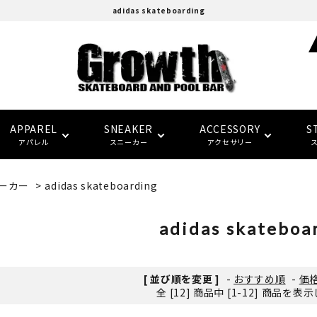
adidas skateboarding
APPAREL
SNEAKER
ACCESSORY
S
アパレル
スニーカー
アクセサリー
ーカー
>
adidas skateboarding
adidas skatebording
スケートボードデッキ
ウォレット/ポーチ
EAZY MISS
HOCKEY
Tシャツ
CONVERSE SKATE
バンダナ/タオル
トラック
トップス
FTC
FTC
(イージー・ミス)
(エフティーシー)
adidas skateboa
パーツ・その他
ソックス
NIKE SB
パンツ
SPITFIRE
LAST RESORT AB
グローブ/マフラー
デッキテープ
キャップ
HARD BODY
FUCKING AWESOME
[ 並び順を変更 ]
-
おすすめ順
-
価
(ハードボディ)
(ファッキンオーサム)
全 [12] 商品中 [1-12] 商品を
セーフティーギア
インソール
ピンバッジ
デッキ サイズ別一覧
セール シューズ
ギフト