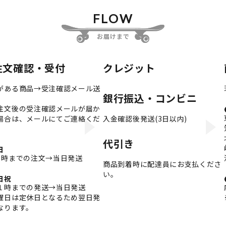
FLOW
お届けまで
注文確認・受付
クレジット
がある商品→受注確認メール送
銀行振込・コンビニ
注文後の受注確認メールが届か
場合は、メールにてご連絡くだ
入金確認後発送(3日以内)
。
代引き
日
3時までの注文→当日発送
商品到着時に配達員にお支払くださ
い。
日祝
１時までの発送→当日発送
曜日は定休日となるため翌日発
なります。