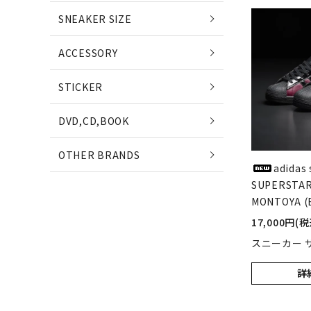
POETS
SNEAKER SIZE
(ポエッツ)
(ポ
ACCESSORY
QUARTER SNACKS
E
STICKER
(クウォータースナックス)
(
DVD,CD,BOOK
SLD SKATEBOARDS
OTHER BRANDS
(エスエルディー)
adidas 
SUPERSTAR
NIKE SB
MONTOYA (B
NE
(ナイキ エスビー)
(ニ
17,000円(税
スニーカー サ
詳