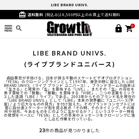
LIBE BRAND UNIVS.
card_giftcard
(ライブブランドユニバース)
送料無料
(税込み)16,500円以上のお買上で送料無料
0
search
LIBE BRAND UNIVS.
(ライブブランドユニバース)
森田貴宏が手掛ける、日本が誇る不動のスケートビデオプロダクション
「FESN」のクロージングラインとして1997年、東京中野に設立した LIBE
BRAND UNIVS.（ライブ ブランド ユニバース）。ブランドネームの由来は
「生きる」と現実の「生」を意味する「LIVE」、またその「生」の存在を
表す意味での「鼓動」「振動」を意味する「VIBE」、二つの言葉をミック
スした造語「LIBE / ライブ」である。2003年からそのブランド名を現在の
「LIBE BRAND UNIVS.」として「LIBE」本来の世界観に『ユニバース(宇
宙) / より広大なものの見方」を付け加えた。そのブランドコンセプトには
常に自分達スケーターが街を見る視点「その時、そのタイミング、その場
所や地形、今あるものをどのように生かせるか？」というスケーター特有
の発想をベースに「FESN」としての本来のメッセージをクロージングに落
とし込む作業を行っている。
23
件の商品が見つかりました