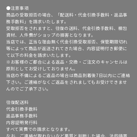
●注意事項
商品の受取拒否の場合、「配送料・代金引換手数料・返品事
務手数料」を請求いたします。
受取拒否をされますと、往復の送料、代金引換手数料、梱包
資材、人件費がショップの損害となります。
当店では、正当な理由無く代金引換受取拒否、保管期限切れ
等によって商品が返送されてきた場合、内容証明付き郵便に
て以下の料金を請求いたします。
※お客様のご都合による返品・交換・ご注文のキャンセルは
原則としてお受けしておりません。
当店の不備によるご返品の場合は商品到着後7日以内にご連絡
下さい。ご連絡がなくご返品をされましてもお受けできませ
んのでご了承下さい。
往復配送料
代金引換手数料
返品事務手数料
内容証明発行料
すべて実費での請求となります。
なお、ご連絡が取れないなど悪質と判断した場合、法的措置