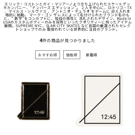
エリック・コストンとガイ・マリアーノより立ち上げられたスケートデッ
キカンパニー、“ナンバーズ エディション”。 2 人を中心に、ロドリゴ・TX
、マイルス・シルヴァス 、アントニオ・デュラオ をチームに 迎え入れ本
格的に始動。 マーク・ゴン ザレスによって名付けられたブランド名のも
と、“ 数字”をコンセプトに、独自の感性と 洗礼されたデザイン、Made In
USAのカスタムボディーのみを採用といったクオリティーに拘ったアイテム
展開。SUPREME NYC、SLAM CITY SKATES など各国の厳選されたセレク
トショップでのみ 取扱われている世界的に注目のブランド。
4
件の商品が見つかりました
おすすめ順
価格順
新着順