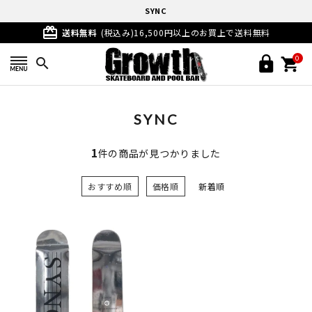
SYNC
card_giftcard
送料無料
(税込み)16,500円以上のお買上で送料無料
0
search
SYNC
1
件の商品が見つかりました
おすすめ順
価格順
新着順