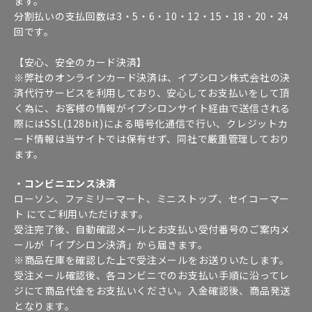
ます。
分割払いの支払回数は3・5・6・10・12・15・18・20・24
回です。
【安心、安全のカード決済】
※弊社のオンラインカード決済は、イプシロン株式会社の決
済代行サービスを利用しており、安心してお支払いをして頂
く為に、お客様の情報がイプシロンサイト経由で送信される
際にはSSL(128bit)による暗号化通信で行い、クレジットカ
ード情報は当サイトでは保有せず、同社で厳重管理しており
ます。
・コンビニエンス決済
ローソン、ファミリーマート、ミニストップ、セイコーマー
ト にてご利用いただけます。
受注完了後、自動確認メールとお支払い受付番号のご案内メ
ールが「イプシロン決済」から届きます。
※商品在庫を確認した上で受注メールをお送りいたします。
受注メール確認後、各コンビニでのお支払い手順に沿ってレ
ジにて商品代金をお支払いください。入金確認後、商品発送
となります。