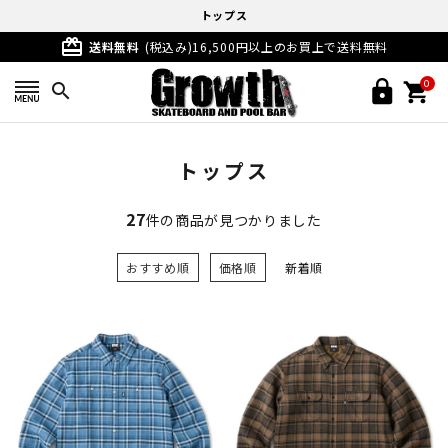
トップス
card_giftcard
送料無料
(税込み)16,500円以上のお買上で送料無料
0
search
トップス
27
件の商品が見つかりました
おすすめ順
価格順
新着順